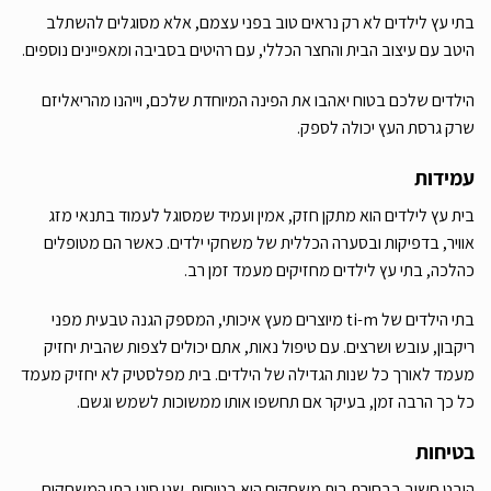
בתי עץ לילדים לא רק נראים טוב בפני עצמם, אלא מסוגלים להשתלב
היטב עם עיצוב הבית והחצר הכללי, עם רהיטים בסביבה ומאפיינים נוספים.
הילדים שלכם בטוח יאהבו את הפינה המיוחדת שלכם, וייהנו מהריאליזם
שרק גרסת העץ יכולה לספק.
עמידות
בית עץ לילדים הוא מתקן חזק, אמין ועמיד שמסוגל לעמוד בתנאי מזג
אוויר, בדפיקות ובסערה הכללית של משחקי ילדים. כאשר הם מטופלים
כהלכה, בתי עץ לילדים מחזיקים מעמד זמן רב.
בתי הילדים של ti-m מיוצרים מעץ איכותי, המספק הגנה טבעית מפני
ריקבון, עובש ושרצים. עם טיפול נאות, אתם יכולים לצפות שהבית יחזיק
מעמד לאורך כל שנות הגדילה של הילדים. בית מפלסטיק לא יחזיק מעמד
כל כך הרבה זמן, בעיקר אם תחשפו אותו ממשוכות לשמש וגשם.
בטיחות
היבט חשוב בבחירת בית משחקים הוא בטיחות. שני סוגי בתי המשחקים