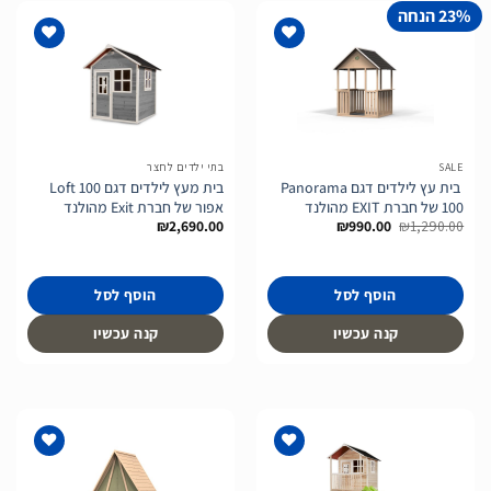
23% הנחה
הוסף
הוסף
לרשימת
לרשימת
המשאלות
המשאלות
SALE
בתי ילדים לחצר
בית עץ לילדים דגם Panorama
בית מעץ לילדים דגם Loft 100
100 של חברת EXIT מהולנד
אפור של חברת Exit מהולנד
המחיר
המחיר
₪
2,690.00
₪
990.00
₪
1,290.00
המקורי
הנוכחי
היה:
הוא:
₪990.00.
₪1,290.00.
הוסף לסל
הוסף לסל
קנה עכשיו
קנה עכשיו