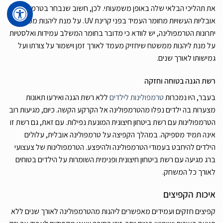
את תהליכי הבלאי שלה באופן משמעותי. לכן, חשוב שנבחר בטרמפולינות
אובליות העשויות מחומר העמיד בפני קרינת UV. על מנת ליהנות מכל
יתרונות הטרמפולינה, יש לוודא כי מדובר בחומר המשלב עמידות ואלסטיות
על מנת ליהנות ממשטח שיחזיק מעמד לאורך זמן וישמור על צורתו ועל
גמישותו לאורך שנים.
רשת הגנה בטוחה וחזקה
בעבר, היו נמכרות
טרמפולינות לילדים
ללא רשת הגנה ואירעו תאונות
מצערות בה ילדים נפלו מהטרמפולינה אל הקרקע הקשה. כיום, מגיעות רוב
הטרמפולינות עם רשת ביטחון חיצונית המונעת נפילות. עם זאת, גם רשת זו
אינה תמיד מספיקה. במהלך הקפיצה על טרמפולינה אובלית, עלולים
הילדים להיחבט בעמודי הטרמפולינה ולהיפצע. הטרמפולינות של צעצועי
ברג מגיעה עם רשת ביטחון חיצונית ופנימית השומרות על הילדים בטוחים
לאורך כל המשחק.
איכות הקפיצים
קפיצים חזקים ועמידים מאפשרים ליהנות מהטרמפולינה לאורך שנים ללא