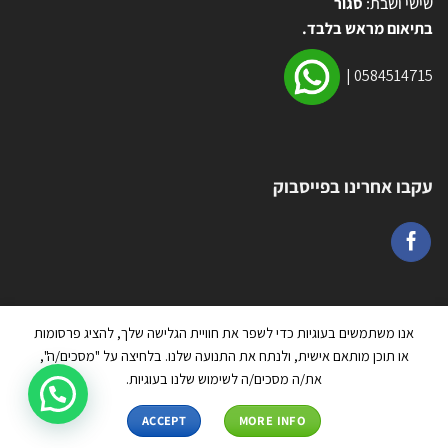
שישי ושבת:
סגור
בתיאום מראש בלבד.
|
0584514715
עקבו אחרינו בפייסבוק
אנו משתמשים בעוגיות כדי לשפר את חוויית הגלישה שלך, להציג פרסומות
או תוכן מותאם אישית, ולנתח את התנועה שלנו. בלחיצה על "מסכים/ה",
את/ה מסכים/ה לשימוש שלנו בעוגיות.
צרו קשר
כל הזכויות שמורות 2026 ©
טרמפולינה יבוא ושיווק בע״מ
| מנוהל על ידי
ACCEPT
MORE INFO
WEmanage - ניהול אתרים