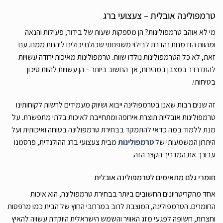
טרמפולינה אובלית – צעצועי ברג
מי לא אוהב טרמפולינות? הן מספקות שעות של בידור, פעילות והנאה
ומהוות הזדמנות נהדרת לבילוי משפחתי שכולם יכולים ליהנות ממנו. עם
זאת, לא כל הטרמפולינות נולדו שוות. טרמפולינות מאיכות ירודה עשויות
להתדרדר במצבן במהירות, אך החשוב ביותר – הן עשויות להוות סיכון
בטיחותי.
זה שנים רבות שאנן בטרמפולינה ייבוא ושיווק מעמידים לרשות לקוחותינו
טרמפולינות אובליות תוצרת אירופה ומתחייבת לאיכות בלתי מתפשרת. על
מנת ללמוד במה כדאי להתמקד בבחירת טרמפולינה בטוחה ואיכותית ועל
היתרון המשמעותי של
טרמפולינות
מבית צעצועי ברג ההולנדית, פרסמנו
עבורך את המדריך הקצר הזה.
חומרי גלם מתאימים לטרמפולינה אובלית
אחד מהקריטריונים החשובים ביותר בבחירת טרמפולינה, הוא איכות
החומרים. הטרמפולינה, המוצבת לרוב במרחבי החוץ של הבית כמו מרפסות
וחצרות, חשופה לפגעי מזג האוויר והשמש הישראלית היוקדת עשויה להאיץ