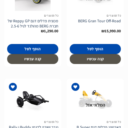
לרשימת
לרשימת
המשאלות
המשאלות
כל המוצרים
כל המוצרים
BERG Gran Tour Off-Road
מכונית פדלים דגם Reppy GP של
חברת BERG מהולנד לגיל 2.5-6
₪
1,290.00
₪
15,990.00
הוסף לסל
הוסף לסל
קנה עכשיו
קנה עכשיו
המלאי אזל
הוסף
הוסף
לרשימת
לרשימת
המשאלות
המשאלות
כל המוצרים
כל המוצרים
קארטינג פדלים דגם B.Super
נגרר ישיבה לדגמי Buddy ו Rally