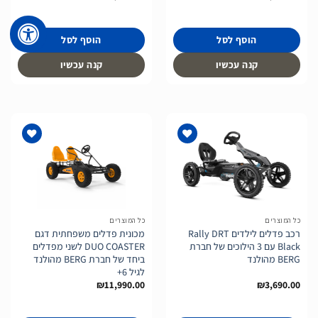
הוסף לסל
הוסף לסל
קנה עכשיו
קנה עכשיו
הוסף
הוסף
לרשימת
לרשימת
המשאלות
המשאלות
כל המוצרים
כל המוצרים
רכב פדלים לילדים Rally DRT
מכונית פדלים משפחתית דגם
Black עם 3 הילוכים של חברת
DUO COASTER לשני מפדלים
BERG מהולנד
ביחד של חברת BERG מהולנד
לגיל 6+
₪
11,990.00
₪
3,690.00