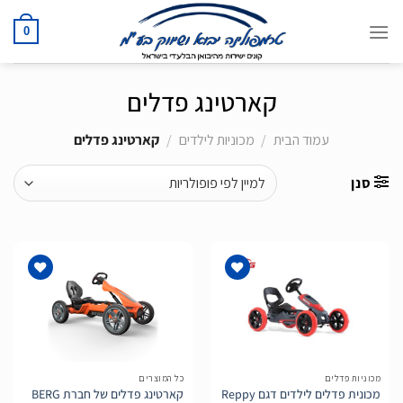
Ski
t
0
conten
קארטינג פדלים
עמוד הבית
/
מכוניות לילדים
/
קארטינג פדלים
סנן
הוסף
הוסף
לרשימת
לרשימת
המשאלות
המשאלות
מכוניות פדלים
כל המוצרים
מכונית פדלים לילדים דגם Reppy
קארטינג פדלים של חברת BERG