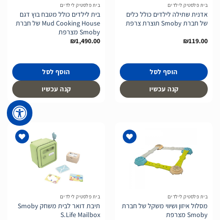
בית פלסטיק לילדים
בית פלסטיק לילדים
אדנית שתילה לילדים כולל כלים
בית לילדים כולל מטבח בוץ דגם
של חברת Smoby תוצרת צרפת
Mud Cooking House של חברת
Smoby מצרפת
₪
1,490.00
₪
119.00
הוסף לסל
הוסף לסל
קנה עכשיו
קנה עכשיו
הוסף
הוסף
לרשימת
לרשימת
המשאלות
המשאלות
בית פלסטיק לילדים
בית פלסטיק לילדים
מסלול איזון ושיווי משקל של חברת
תיבת דואר לבית משחק Smoby
Smoby מצרפת
S.Life Mailbox