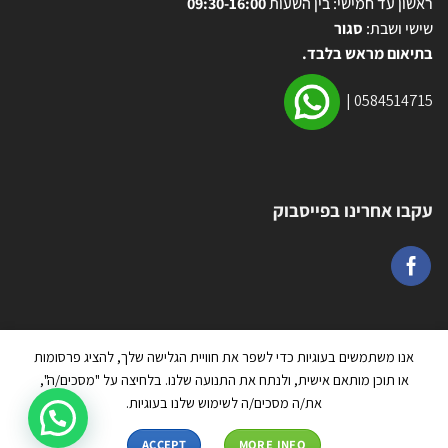
ראשון עד חמישי: בין השעות
09:30-16:00
שישי ושבת:
סגור
בתיאום מראש בלבד.
|
0584514715
עקבו אחרינו בפייסבוק
אנו משתמשים בעוגיות כדי לשפר את חוויית הגלישה שלך, להציג פרסומות
או תוכן מותאם אישית, ולנתח את התנועה שלנו. בלחיצה על "מסכים/ה",
את/ה מסכים/ה לשימוש שלנו בעוגיות.
כל הזכויות שמורות 2026 ©
טרמפולינה יבוא ושיווק בע״מ
| מנוהל על ידי
ACCEPT
MORE INFO