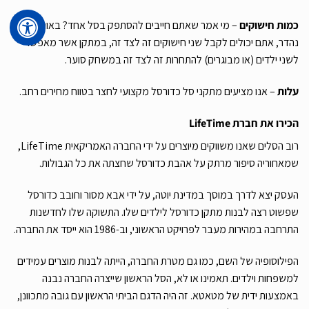
כמות חישוקים
– מי אמר שאתם חייבים להסתפק בסל אחד? באותו מוצר
נהדר, אתם יכולים לקבל שני חישוקים זה לצד זה, במתקן אשר מאפשר
לשני ילדים (או מבוגרים) להתחרות זה לצד זה במשחק סוער.
עלות
– אנו מציעים מתקני סל כדורסל מקצועי לחצר בטווח מחירים רחב.
הכירו את חברת
LifeTime
רוב הסלים שאנו משווקים מיוצרים על ידי החברה האמריקאית LifeTime,
שמאחוריה סיפור מרתק על אהבת כדורסל שחצתה את כל הגבולות.
העסק יצא לדרך במוסך במדינת יוטה, על ידי אבא מסור וחובב כדורסל
שפשוט רצה לבנות מתקן כדורסל לילדים שלו. התשוקה שלו לחדשנות
התרחבה במהירות מעבר לפרויקט הראשוני, וב-1986 הוא ייסד את החברה.
הפילוסופיה של השם, כמו גם מטרת החברה, הייתה לבנות מוצרים עמידים
למשפחות וילדים. תאמינו או לא, הסל הראשון שייצרה החברה נבנה
באמצעות ידית של מטאטא. זה היה הדגם הביתי הראשון עם גובה מתכוונן,