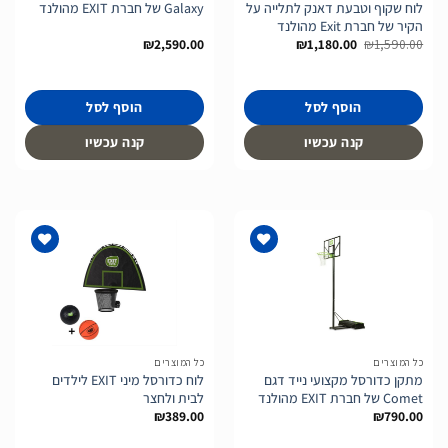
לוח שקוף וטבעת דאנק לתלייה על
Galaxy של חברת EXIT מהולנד
הקיר של חברת Exit מהולנד
המחיר
המחיר
₪
2,590.00
₪
1,180.00
₪
1,590.00
המקורי
הנוכחי
היה:
הוא:
₪1,180.00.
₪1,590.00.
הוסף לסל
הוסף לסל
קנה עכשיו
קנה עכשיו
הוסף
הוסף
לרשימת
לרשימת
המשאלות
המשאלות
כל המוצרים
כל המוצרים
מתקן כדורסל מקצועי נייד דגם
לוח כדורסל מיני EXIT לילדים
Comet של חברת EXIT מהולנד
לבית ולחצר
₪
389.00
₪
790.00