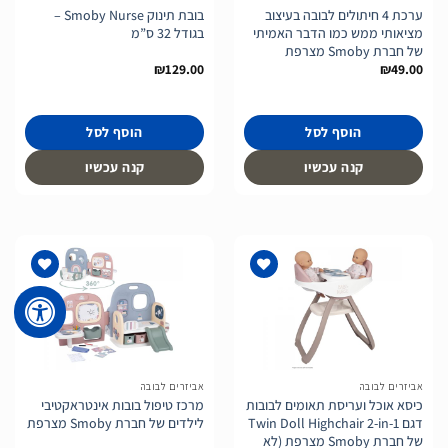
ערכת 4 חיתולים לבובה בעיצוב
בובת תינוק Smoby Nurse –
מציאותי ממש כמו הדבר האמיתי
בגודל 32 ס”מ
של חברת Smoby מצרפת
₪
129.00
₪
49.00
הוסף לסל
הוסף לסל
קנה עכשיו
קנה עכשיו
הוסף
הוסף
לרשימת
לרשימת
המשאלות
המשאלות
אביזרים לבובה
אביזרים לבובה
כיסא אוכל ועריסת תאומים לבובות
מרכז טיפול בובות אינטראקטיבי
דגם Twin Doll Highchair 2-in-1
לילדים של חברת Smoby מצרפת
של חברת Smoby מצרפת (לא