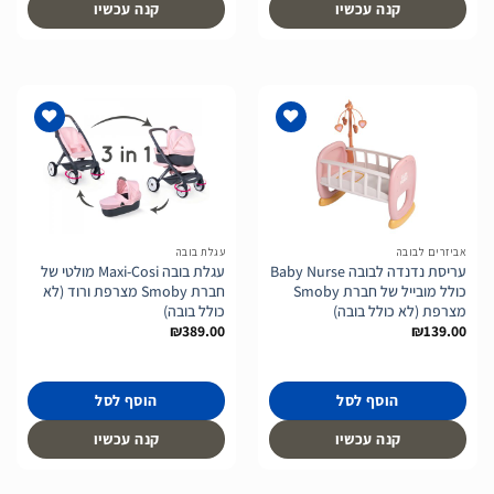
קנה עכשיו
קנה עכשיו
הוסף
הוסף
לרשימת
לרשימת
המשאלות
המשאלות
אביזרים לבובה
עגלת בובה
עריסת נדנדה לבובה Baby Nurse
עגלת בובה Maxi-Cosi מולטי של
כולל מובייל של חברת Smoby
חברת Smoby מצרפת ורוד (לא
מצרפת (לא כולל בובה)
כולל בובה)
₪
389.00
₪
139.00
הוסף לסל
הוסף לסל
קנה עכשיו
קנה עכשיו