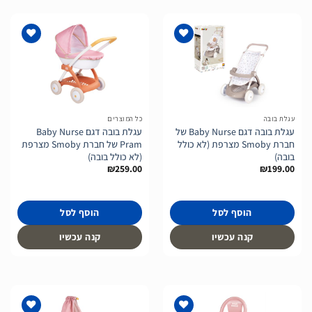
הוסף
הוסף
לרשימת
לרשימת
המשאלות
המשאלות
עגלת בובה
כל המוצרים
עגלת בובה דגם Baby Nurse של
עגלת בובה דגם Baby Nurse
חברת Smoby מצרפת (לא כולל
Pram של חברת Smoby מצרפת
בובה)
(לא כולל בובה)
₪
259.00
₪
199.00
הוסף לסל
הוסף לסל
קנה עכשיו
קנה עכשיו