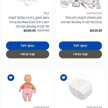
לרשימת
לרשימת
המשאלות
המשאלות
אביזרים לבובה
SALE
תיק החתלה לבובות (לא כולל
כיסא תינוק, נדנדה וסלקל לבובה
בובה) של חברת Smoby מצרפת
דגם Maxi-Cosi 3 in 1 בצבע ורוד
של חברת Smoby מצרפת
המחיר
המחיר
₪
189.00
₪
279.00
₪
129.00
המקורי
הנוכחי
היה:
הוא:
₪189.00.
₪279.00.
הוסף לסל
הוסף לסל
קנה עכשיו
קנה עכשיו
הוסף
הוסף
לרשימת
לרשימת
המשאלות
המשאלות
אביזרים לבובה
אביזרים לבובה