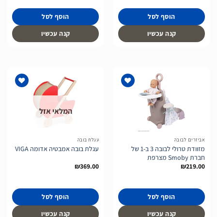
₪189.00.
₪279.00.
הוסף לסל
הוסף לסל
קנה עכשיו
קנה עכשיו
המלאי אזל
הוסף
הוסף
לרשימת
לרשימת
המשאלות
המשאלות
אביזרים לבובה
עגלת בובה
מזוודת טרולי לבובה 3 ב-1 של
עגלת בובה אמבטיה אדומה VIGA
חברת Smoby מצרפת
₪
369.00
₪
219.00
הוסף לסל
הוסף לסל
קנה עכשיו
קנה עכשיו