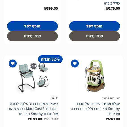
כולל בובה)
₪
399.00
₪
179.00
הוסף לסל
הוסף לסל
קנה עכשיו
קנה עכשיו
32% הנחה
הוסף
הוסף
לרשימת
לרשימת
המשאלות
המשאלות
אביזרים לבובה
SALE
עגלת וטרינר לילדים של חברת
כיסא תינוק, נדנדה וסלקל לבובה
Smoby מצרפת כולל בובת פנדה
דגם Maxi-Cosi 3 in 1 בצבע מנטה
ואביזרים
של חברת Smoby מצרפת
המחיר
המחיר
₪
189.00
₪
279.00
₪
249.00
המקורי
הנוכחי
היה:
הוא: