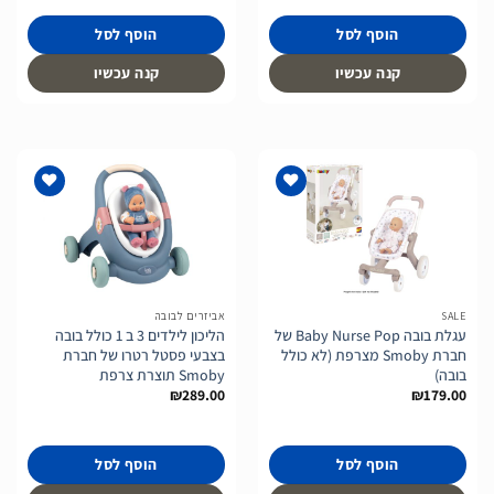
הוסף לסל
הוסף לסל
קנה עכשיו
קנה עכשיו
הוסף
הוסף
לרשימת
לרשימת
המשאלות
המשאלות
SALE
אביזרים לבובה
עגלת בובה Baby Nurse Pop של
הליכון לילדים 3 ב 1 כולל בובה
חברת Smoby מצרפת (לא כולל
בצבעי פסטל רטרו של חברת
בובה)
Smoby תוצרת צרפת
₪
289.00
₪
179.00
הוסף לסל
הוסף לסל