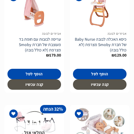
הוסף
הוסף
לרשימת
לרשימת
המשאלות
המשאלות
אביזרים לבובה
אביזרים לבובה
כיסא האכלה לבובה Baby Nurse
עריסה לבובות עם חופת בד
של חברת Smoby מצרפת (לא
מעוצבת של חברת Smoby
כולל בובה)
מצרפת (לא כולל בובה)
₪
179.00
₪
129.00
הוסף לסל
הוסף לסל
קנה עכשיו
קנה עכשיו
32% הנחה
המלאי אזל
הוסף
הוסף