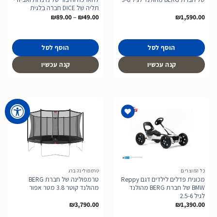
תליה של DICE חברה בלגית
טווח
₪
89.00
–
₪
49.00
₪
1,590.00
מחירים:
עד
הוסף לסל
הוסף לסל
קנה עכשיו
קנה עכשיו
הוסף
הוסף
לרשימת
לרשימת
המשאלות
המשאלות
כל המוצרים
טרמפולינה ברג
מכונית פדלים לילדים דגם Reppy
טרמפולינה של חברת BERG
BMW של חברת BERG מהולנד
מהולנד קוטר 3.8 מטר אפור
לגיל 2.5-6
₪
3,790.00
₪
1,390.00