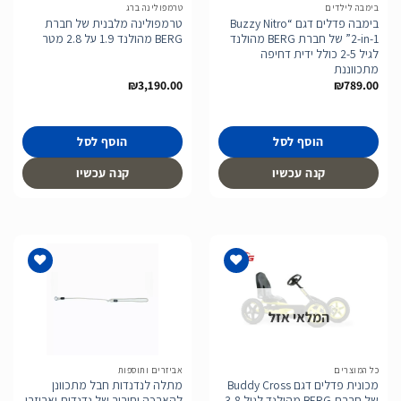
בימבה לילדים
טרמפולינה ברג
בימבה פדלים דגם “Buzzy Nitro
טרמפולינה מלבנית של חברת
2-in-1” של חברת BERG מהולנד
BERG מהולנד 1.9 על 2.8 מטר
לגיל 2-5 כולל ידית דחיפה
מתכווננת
₪
3,190.00
₪
789.00
הוסף לסל
הוסף לסל
קנה עכשיו
קנה עכשיו
המלאי אזל
הוסף
הוסף
לרשימת
לרשימת
המשאלות
המשאלות
כל המוצרים
אביזרים ותוספות
מכונית פדלים דגם Buddy Cross
מתלה לנדנדות חבל מתכוונן
של חברת BERG מהולנד לגיל 3-8
להארכה וחיבור של נדנדות ואביזרי