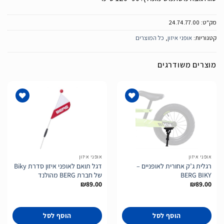
מק"ט:
24.74.77.00
קטגוריות:
אופני איזון
,
כל המוצרים
מוצרים משודרגים
הוסף
הוסף
לרשימת
לרשימת
המשאלות
המשאלות
אופני איזון
אופני איזון
רגלית ג’ק אחורית לאופניים –
דגל תואם לאופני איזון סדרת Biky
BERG BIKY
של חברת BERG מהולנד
₪
89.00
₪
89.00
הוסף לסל
הוסף לסל