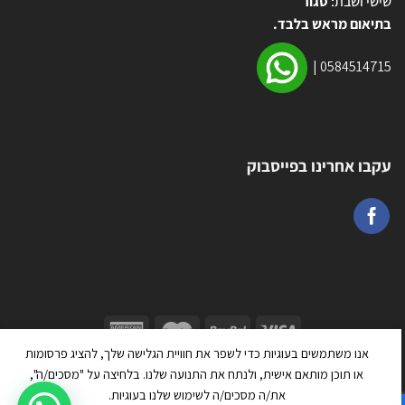
שישי ושבת:
סגור
בתיאום מראש בלבד.
|
0584514715
עקבו אחרינו בפייסבוק
אנו משתמשים בעוגיות כדי לשפר את חוויית הגלישה שלך, להציג פרסומות
כל הזכויות שמורות 2026 ©
טרמפולינה יבוא ושיווק בע״מ
| מנוהל על ידי
או תוכן מותאם אישית, ולנתח את התנועה שלנו. בלחיצה על "מסכים/ה",
WEmanage - ניהול אתרים
את/ה מסכים/ה לשימוש שלנו בעוגיות.