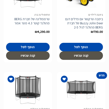
לרשימת
לרשימת
המשאלות
המשאלות
בימבה לילדים
טרמפולינה ברג
בימבה טרקטור עם פדלים דגם
טרמפולינה של חברת BERG
Buzzy John Deer של חברת
מהולנד קוטר 4.3 מטר אפור
BERG מהולנד לגיל 2-5
₪
4,290.00
₪
790.00
הוסף לסל
הוסף לסל
קנה עכשיו
קנה עכשיו
חדש
הוסף
הוסף
לרשימת
לרשימת
המשאלות
המשאלות
טרמפולינה אובלית
טרמפולינה אובלית