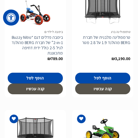
הוסף
הוסף
לרשימת
לרשימת
המשאלות
המשאלות
טרמפולינה ברג
בימבה לילדים
טרמפולינה מלבנית של חברת
בימבה פדלים דגם “Buzzy Nitro
BERG מהולנד 1.9 על 2.8 מטר
2-in-1” של חברת BERG מהולנד
לגיל 2-5 כולל ידית דחיפה
מתכווננת
₪
789.00
₪
3,190.00
הוסף לסל
הוסף לסל
קנה עכשיו
קנה עכשיו
הוסף
הוסף