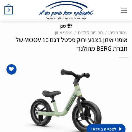
Ski
t
0
conten
סנן
עמוד הבית
/
מכוניות לילדים
/
אופני איזון
אופני איזון בצבע ירוק פסטל דגם MOOV 10 של
חברת BERG מהולנד
הוסף
לרשימת
המשאלות
לצפייה בוידאו