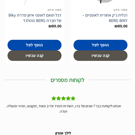
אופני איזון
אופני איזון
רגלית ג’ק אחורית לאופניים –
דגל תואם לאופני איזון סדרת Biky
BERG BIKY
של חברת BERG מהולנד
₪
89.00
₪
89.00
הוסף לסל
הוסף לסל
קנה עכשיו
קנה עכשיו
לקוחות מספרים
יי
אנחנו לקוחות כבר 7 שנים של ברג. השירות תמיד אדיב מאוד, מקצועי, מהיר ומעולה.
ידע 
תודה
לילך אהרון