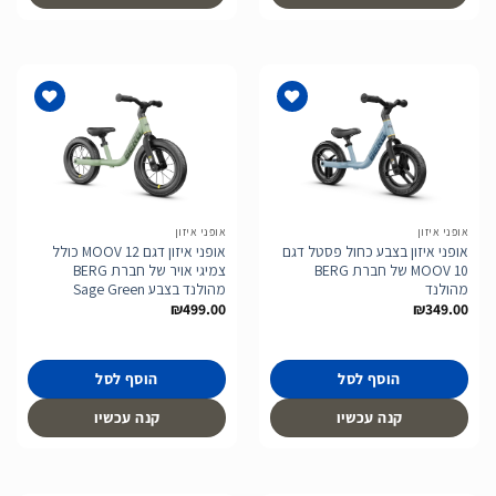
הוסף
הוסף
לרשימת
לרשימת
המשאלות
המשאלות
אופני איזון
אופני איזון
אופני איזון בצבע כחול פסטל דגם
אופני איזון דגם MOOV 12 כולל
MOOV 10 של חברת BERG
צמיגי אויר של חברת BERG
מהולנד
מהולנד בצבע Sage Green
₪
499.00
₪
349.00
הוסף לסל
הוסף לסל
קנה עכשיו
קנה עכשיו