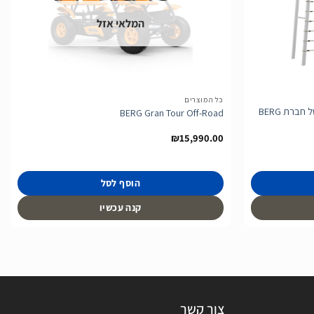
הוסף
הוסף
לרשימת
לרשימת
המלאי אזל
המשאלות
המשאלות
כל המוצרים
רשת טיפוס למתקן PlayBase מידת L של חברת BERG
BERG Gran Tour Off-Road
₪
15,990.00
הוסף לסל
קנה עכשיו
צור קשר