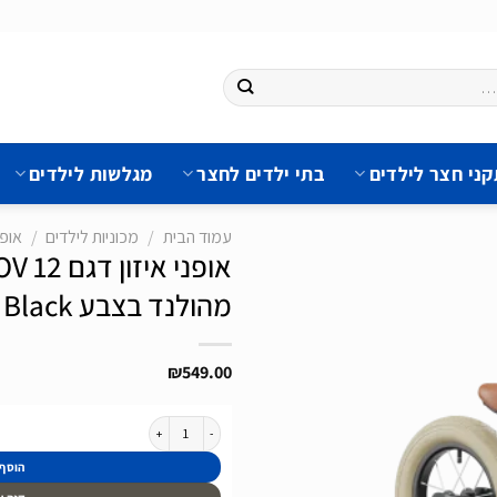
ני חצר לילדים
בתי ילדים לחצר
מגלשות לילדים
עמוד הבית
/
מכוניות לילדים
/
אופנ
מהולנד בצבע Retro Black כולל תיק
הוסף
לרשימת
₪
549.00
המשאלות
כמות של אופני איזון דגם MOOV 12 כולל צמיגי אויר של חברת BERG מהולנד בצבע Retro Black כולל תיק
הוסף