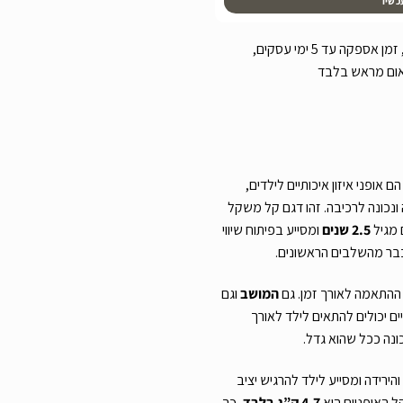
כשיו
עלות משלוח שליח עד הבית 39 ש”ח, זמן אספקה עד 5 ימי עסקים,
אום מראש בלבד
ם אופני איזון איכותיים לילדים,
ונכונה לרכיבה. זהו דגם קל משקל
 מגיל
2.5 שנים
ומסייע בפיתוח שיווי
כבר מהשלבים הראשונים.
 ההתאמה לאורך זמן. גם
המושב
וגם
יים יכולים להתאים לילד לאורך
ונה ככל שהוא גדל.
ירידה ומסייע לילד להרגיש יציב
ל האופניים הוא
4.7 ק”ג בלבד
, כך