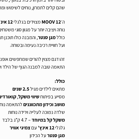
שהם קלים לתמרון, נוחים לשימוש ומתא
ה־
MOOV 12
מצוידים בגלגלי
12 אינץ’
נוחה ויציבה יותר על מגוון סוגי משטחים
כולל
מגן סנטר
, והמבנה כולו תוכנן 
ועל חוויית רכיבה נעימה ובטוחה.
זהו דגם מצוין להורים שמחפשים אופני א
התאמה טובה למבנה הגוף של הילד ויכו
כולל:
מתאים לילדים מגיל
2.5 שנים
מסייע בפיתוח
שיווי משקל
,
קואורדינ
מושב וכידון מתכווננים
להתאמה נוחה
שלדה נמוכה לעלייה וירידה נוחות
משקל קל במיוחד
– 4.7 ק”ג בלבד
גלגלי
12 אינץ’
עם
צמיגי אוויר
מגן סנטר
על הכידון