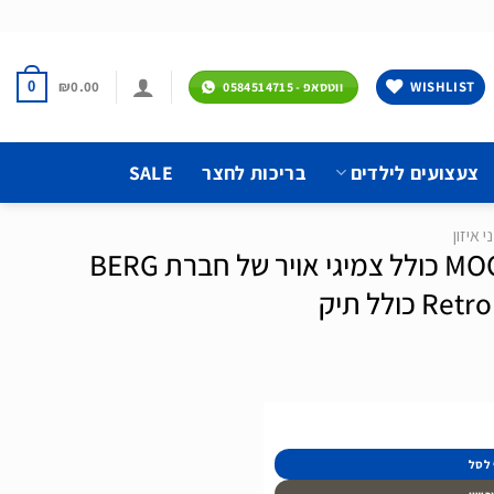
₪
0.00
WISHLIST
0
ווטסאפ - 0584514715
צעצועים לילדים
בריכות לחצר
SALE
י איזון
אופני איזון דגם MOOV 12 כולל צמיגי אויר של חברת BERG
 לסל