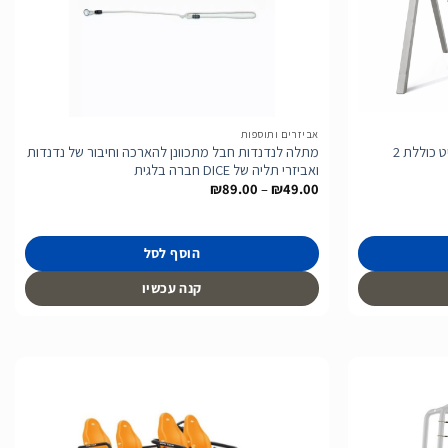
לרשימת
לרשימת
המשאלות
המשאלות
אביזרים ותוספות
נדנדת עץ גושני גבוהה לילדים דגם גרפיט כוללת 2
מתלה לנדנדות חבל מתכוונן להארכה וחיבור של נדנדות
ואביזרי תליה של DICE חברה בלגית
טווח
₪
89.00
–
₪
49.00
מחירים:
עד
הוסף לסל
קנה עכשיו