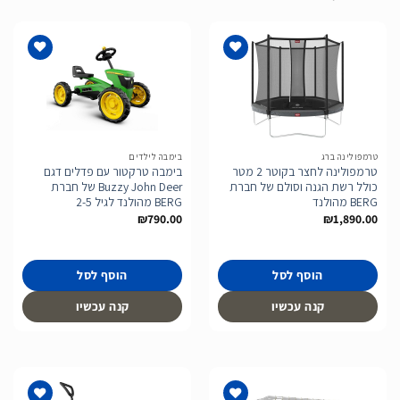
הוסף
הוסף
לרשימת
לרשימת
המשאלות
המשאלות
טרמפולינה ברג
בימבה לילדים
טרמפולינה לחצר בקוטר 2 מטר
בימבה טרקטור עם פדלים דגם
כולל רשת הגנה וסולם של חברת
Buzzy John Deer של חברת
BERG מהולנד
BERG מהולנד לגיל 2-5
₪
790.00
₪
1,890.00
הוסף לסל
הוסף לסל
קנה עכשיו
קנה עכשיו