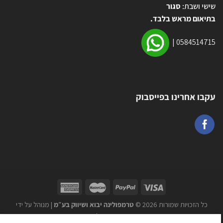
שישי ושבת:
סגור
בתיאום מראש בלבד.
|
0584514715
עקבו אחרינו בפייסבוק
כל הזכויות שמורות 2026 ©
טרמפולינה יבוא ושיווק בע״מ
| מנוהל על ידי
WEmanage - ניהול אתרים