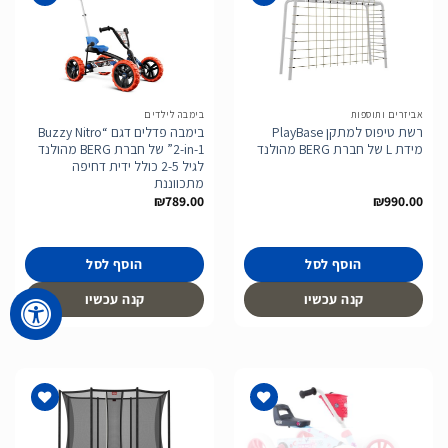
הוסף
הוסף
לרשימת
לרשימת
המשאלות
המשאלות
אביזרים ותוספות
בימבה לילדים
רשת טיפוס למתקן PlayBase
בימבה פדלים דגם “Buzzy Nitro
מידת L של חברת BERG מהולנד
2-in-1” של חברת BERG מהולנד
לגיל 2-5 כולל ידית דחיפה
מתכווננת
₪
789.00
₪
990.00
הוסף לסל
הוסף לסל
קנה עכשיו
קנה עכשיו