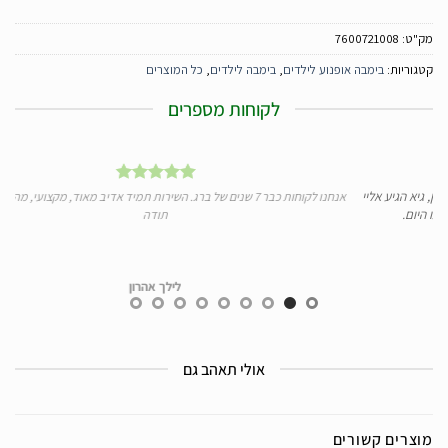
מק"ט:
7600721008
קטגוריות:
בימבה אופנוע לילדים
,
בימבה לילדים
,
כל המוצרים
לקוחות מספרים
גיא הגיע אליי
אנחנו לקוחות כבר 7 שנים של ברג. השירות תמיד אדיב מאוד, מקצועי, מהיר ומע
היום.
תודה
לילך אהרון
אולי תאהב גם
מוצרים קשורים