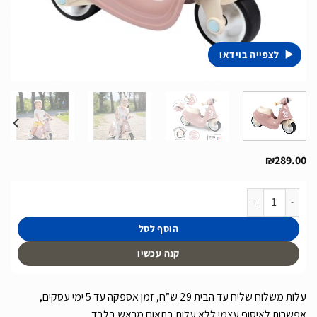
לצפייה בוידאו
₪
289.00
כמות של בימבה וספה דגם Scooter Ride-On בצבע ורוד פסטל של חברת Smoby מצרפת
הוסף לסל
קנה עכשיו
עלות משלוח שליח עד הבית 29 ש”ח, זמן אספקה עד 5 ימי עסקים,
אפשרות לאיסוף עצמי ללא עלות בתאום מראש בלבד