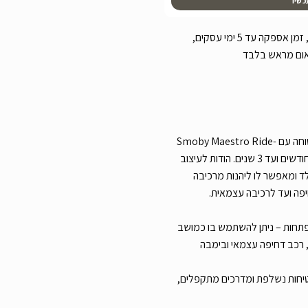
כשיו
עלות משלוח שליח עד הבית 29 ש”ח, זמן אספקה עד 5 ימי עסקים,
אום מראש בלבד
העניקו לילדכם חוויית נהיגה מהנה ובטוחה עם Smoby Maestro Ride-
On, המותאם במיוחד לילדים מגיל 6 חודשים ועד 3 שנים. הודות לעיצוב
ד ומאפשר לו ליהנות מרכיבה
פה ועד לרכיבה עצמאית.
חות – ניתן להשתמש בו כמושב
, רכב דחיפה עצמאי ובימבה
יחות נשלפת ומדרכים מתקפלים,