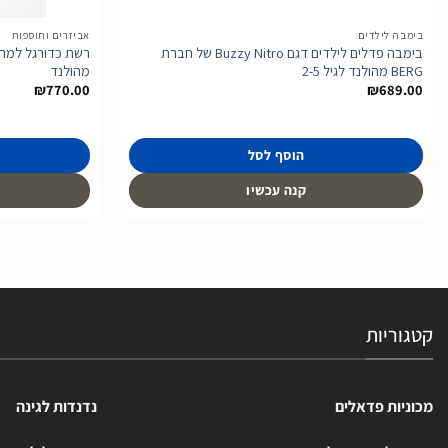
בימבה לילדים
אביזרים ותוספות
בימבה פדלים לילדים דגם Buzzy Nitro של חברת
BERG מהולנד לגיל 2-5
מהולנד
₪
770.00
₪
689.00
הוסף לסל
קנה עכשיו
קטגוריות
מכוניות פדאלים
נדנדות לגינה