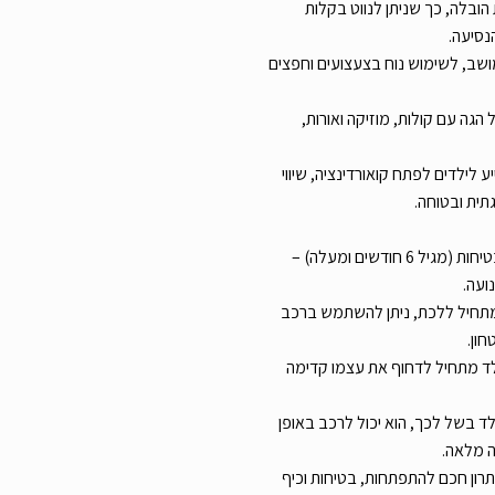
הובלה, כך שניתן לנווט בקלות
נסיעה.
שב, לשימוש נוח בצעצועים וחפצים
הגה עם קולות, מוזיקה ואורות,
לילדים לפתח קואורדינציה, שיווי
תית ובטוחה.
שלב 1 – מושב דחיפה עם קשת בטיחות (מגיל 6 חודשים ומעלה) –
ועה.
ילד מתחיל ללכת, ניתן להשתמש ברכב
ון.
 הילד מתחיל לדחוף את עצמו קדימה
ילד בשל לכך, הוא יכול לרכב באופן
ה מלאה.
Smoby Maestro R – פתרון חכם להתפתחות, בטיחות וכיף