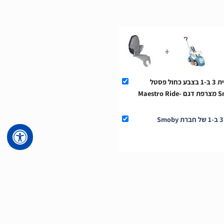
+
This Product: בימבה התפתחותית 3 ב-1 בצבע כחול פסטל
כולל ידית דחיפה של חברת Smoby מצרפת דגם Maestro Ride-
כיסוי מושב לבימבה התפתחותית 3 ב-1 של חברת Smoby