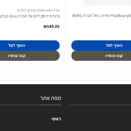
חבל טיפוס וסולם חבלים לילדים
רשת כדורגל למתקן PlayBase מידת L של חברת BERG
נדנדת דיסק ליים של חברת Dice מבלגיה
₪
149.00
הוסף לסל
הוסף לסל
קנה עכשיו
קנה עכשיו
מפת אתר
ראשי