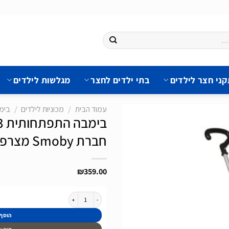
ני חצר לילדים
בתי ילדים לחצר
מגלשות לילדים
עמוד הבית
/
מכוניות לילדים
/
בימ
חברת Smoby מצרפת דגם Maestro Ride-On
הוסף
לרשימת
₪
359.00
המשאלות
כמות של בימבה התפתחותית 3 ב-1 בצבע כחול פסטל כולל ידית דחיפה של חברת Smoby מצרפת דגם Maestro Ride-On
הוסף