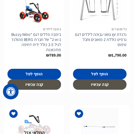
הוסף
הוסף
לרשימת
לרשימת
המשאלות
המשאלות
כל המוצרים
בימבה לילדים
נדנדת עץ גושני גבוהה לילדים דגם
בימבה פדלים דגם “Buzzy Nitro
גרפיט כוללת 2 מושבים וחבל
2-in-1” של חברת BERG מהולנד
טיפוס
לגיל 2-5 כולל ידית דחיפה
מתכווננת
₪
789.00
₪
1,790.00
הוסף לסל
הוסף לסל
קנה עכשיו
קנה עכשיו
המלאי אזל
הוסף
הוסף