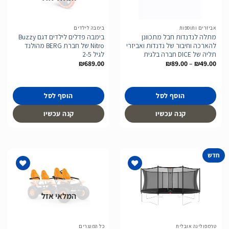
לרשימת
לרשימת
המשאלות
המשאלות
אביזרים ותוספות
בימבה לילדים
מתלה לנדנדות חבל מתכוונן
בימבה פדלים לילדים דגם Buzzy
להארכה וחיבור של נדנדות ואביזרי
Nitro של חברת BERG מהולנד
תליה של DICE חברה בלגית
לגיל 2-5
טווח
₪
689.00
₪
89.00
–
₪
49.00
מחירים:
עד
הוסף לסל
הוסף לסל
קנה עכשיו
קנה עכשיו
חדש
המלאי אזל
הוסף
הוסף
לרשימת
לרשימת
המשאלות
המשאלות
טרמפולינה אובלית
כל המוצרים