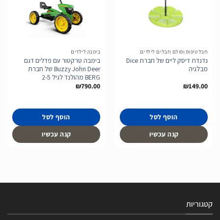
הוסף
הוסף
לרשימת
לרשימת
המשאלות
המשאלות
חבל טיפוס וסולם חבלים לילדים
בימבה לילדים
נדנדת דיסק ליים של חברת Dice
בימבה טרקטור עם פדלים דגם
מבלגיה
Buzzy John Deer של חברת
BERG מהולנד לגיל 2-5
₪
790.00
₪
149.00
הוסף לסל
הוסף לסל
קנה עכשיו
קנה עכשיו
קטגוריות