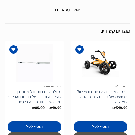
אולי תאהב גם
מוצרים קשורים
הוסף
הוסף
לרשימת
לרשימת
המשאלות
המשאלות
בימבה לילדים
אביזרים ותוספות
בימבה פדלים לילדים דגם Buzzy
מתלה לנדנדות חבל מתכוונן
Orange של חברת BERG מהולנד
להארכה וחיבור של נדנדות ואביזרי
לגיל 2-5
תליה של DICE חברה בלגית
טווח
₪
89.00
–
₪
49.00
₪
549.00
מחירים:
עד
הוסף לסל
הוסף לסל