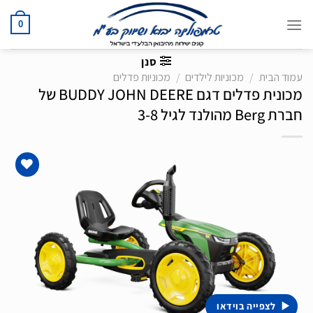
Ski
t
0
conten
סנן
עמוד הבית
/
מכוניות לילדים
/
מכוניות פדלים
מכונית פדלים דגם BUDDY JOHN DEERE של
חברת Berg מהולנד לגיל 3-8
הוסף
לרשימת
המשאלות
לצפייה בוידאו