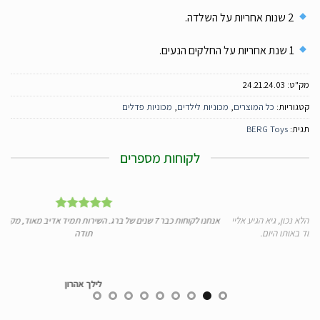
2 שנות אחריות על השלדה.
1 שנת אחריות על החלקים הנעים.
מק"ט:
24.21.24.03
קטגוריות:
כל המוצרים
,
מכוניות לילדים
,
מכוניות פדלים
תגית:
BERG Toys
לקוחות מספרים
 אליי
אנחנו לקוחות כבר 7 שנים של ברג. השירות תמיד אדיב מאוד, מקצועי, מהיר ומעולה.
י
תודה
לילך אהרון