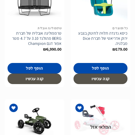
הוסף
הוסף
לרשימת
לרשימת
המשאלות
המשאלות
כל המוצרים
טרמפולינה אובלית
כיסא נדנדה תלויה לתינוק בצבע
טרמפולינה אובלית של חברת
ירוק אדריאטי של חברת Dice
BERG מהולנד 3.10 על 4.7 מטר
מבלגיה.
אפור דגם Champion
₪
6,990.00
₪
179.00
הוסף לסל
הוסף לסל
קנה עכשיו
קנה עכשיו
המלאי אזל
הוסף
הוסף
לרשימת
לרשימת
המשאלות
המשאלות