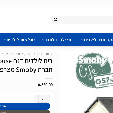
ני חצר לילדים
בתי ילדים לחצר
מגלשות לילדים
עמוד הבית
/
מתקני חצר לילדים
/
חברת Smoby מצרפת
הוסף
לרשימת
₪
890.00
המשאלות
כמות של בית לילדים דגם Pretty Playhouse כולל מטבח ואביזרים של חברת Smoby מצרפת
הוסף