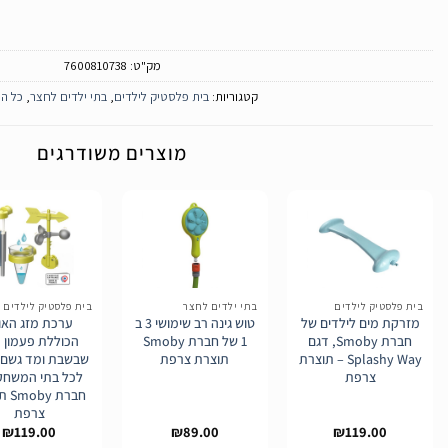
מק"ט:
7600810738
קטגוריות:
בית פלסטיק לילדים
,
בתי ילדים לחצר
,
כל המ
מוצרים משודרגים
הוסף
הוסף
לרשימת
לרשימת
בית פלסטיק לילדים
בתי ילדים לחצר
בית פלסטיק לילדים
המשאלות
המשאלות
מזרקת מים לילדים של
טוש גינה רב שימושי 3 ב
ערכת מזג האוו
חברת Smoby, דגם
1 של חברת Smoby
הכוללת פעמון ר
Splashy Way – תוצרת
תוצרת צרפת
שבשבת ומד גשם 
צרפת
לכל בתי המשחק
חברת 
צרפת
₪
119.00
₪
89.00
₪
119.00