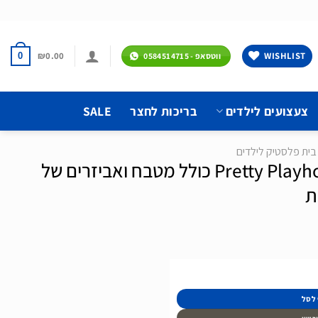
₪
0.00
WISHLIST
0
ווטסאפ - 0584514715
צעצועים לילדים
בריכות לחצר
SALE
בית פלסטיק לילדים
בית לילדים דגם Pretty Playhouse כולל מטבח ואביזרים של
 לסל