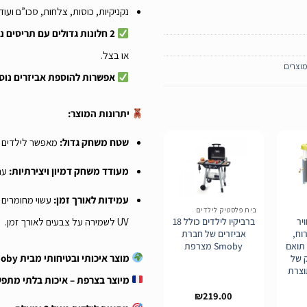
נקניקיות, כוסות, צלחות, סכו”ם ועוד 
2 חלונות גדולים עם תריסים נשלפים
או בצל.
וצרים
אפשרות להוספת אביזרים נוס
יתרונות המוצר:
שטח משחק גדול:
מאפשר לילדים ל
מעודד משחק דמיון ויצירתיות:
עם 
הוסף
הוסף
עמידות לאורך זמן:
עשוי מחומרים ע
לרשימת
לרשימת
בית פלסטיק לילדים
המשאלות
המשאלות
UV לשמירה על צבעים לאורך זמן.
יר
ברביקיו לילדים כולל 18
וח,
אביזרים של חברת
תואם
Smoby מצרפת
מוצר איכותי ובטיחותי מבית Smoby.
 של
Smoby תוצרת
מיוצר בצרפת – איכות בלתי מתפ
₪
219.00