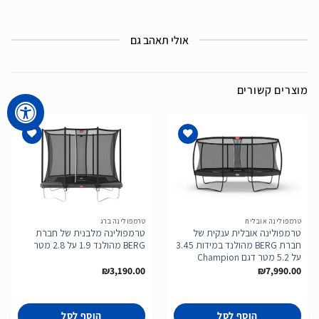
אולי תאהב גם
מוצרים קשורים
הוסף
הוסף
לרשימת
לרשימת
המשאלות
המשאלות
טרמפולינה אובלית
טרמפולינה ברג
טרמפולינה אובלית ענקית של
טרמפולינה מלבנית של חברת
חברת BERG מהולנד במידות 3.45
BERG מהולנד 1.9 על 2.8 מטר
על 5.2 מטר דגם Champion
₪
3,190.00
₪
7,990.00
הוסף לסל
הוסף לסל