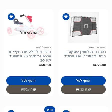
המלאי אזל
הוסף
הוסף
לרשימת
לרשימת
המשאלות
המשאלות
אביזרים ותוספות
בימבה לילדים
רשת כדורגל למתקן PlayBase
בימבה פדלים לילדים דגם Buzzy
מידת L של חברת BERG מהולנד
Bloom של חברת BERG מהולנד
לגיל 2-5
₪
689.00
₪
770.00
הוסף לסל
הוסף לסל
קנה עכשיו
קנה עכשיו
חדש