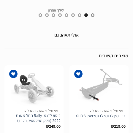
לילך אהרון
אולי תאהב גם
מוצרים קשורים
הוסף
הוסף
לרשימת
לרשימת
המשאלות
המשאלות
חלקי חילוף למכוניות פדלים
חלקי חילוף למכוניות פדלים
כיסא לדגמי Rally החל משנת
ציר ימין לדגמי לדגמי XL B.Super
2022 (חלק הפלסטיק בלבד)
₪
249.00
₪
219.00