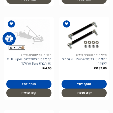
הוסף
הוסף
לרשימת
לרשימת
המשאלות
המשאלות
חלקי חילוף למכוניות פדלים
חלקי חילוף למכוניות פדלים
זרוע היגוי לדגמי XL B.Super (מחיר
קפיץ למוט היגוי לדגמי XL B.Super
ליחידה)
של חברת Berg מהולנד
₪
4.00
₪
189.00
הוסף לסל
הוסף לסל
קנה עכשיו
קנה עכשיו