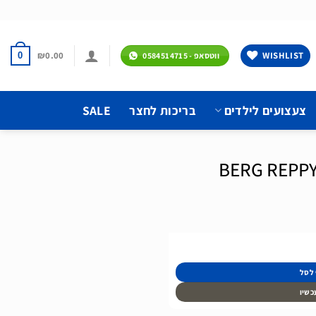
₪
0.00
WISHLIST
0
ווטסאפ - 0584514715
צעצועים לילדים
בריכות לחצר
SALE
 לסל
כשיו