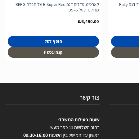
קארטינג פדלים של חברת BERG מהולנד דגם Rally
קארטינג פדלים דגם B.Super Red של חברת BERG
מהולנד לגיל 5–99
₪
3,490.00
הוסף לסל
קנה עכשיו
צור קשר
שעות פעילות המשרד:
רחוב השלושה 11 כפר מעש
ראשון עד חמישי: בין השעות
09:30-16:00