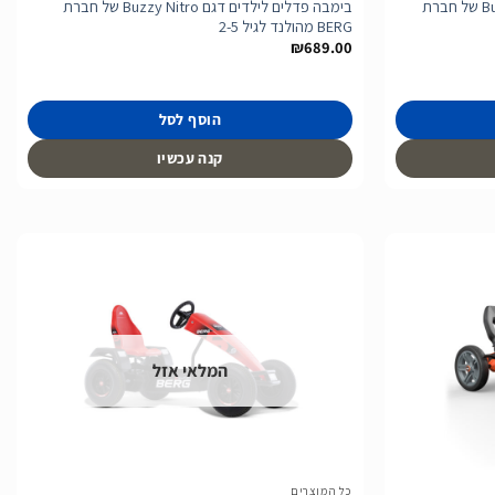
בימבה פדלים לילדים דגם Buzzy Bloom של חברת
בימבה פדלים לילדים דגם Buzzy Nitro של חברת
BERG מהולנד לגיל 2-5
₪
689.00
הוסף לסל
קנה עכשיו
הוסף
הוסף
לרשימת
לרשימת
המלאי אזל
המשאלות
המשאלות
כל המוצרים