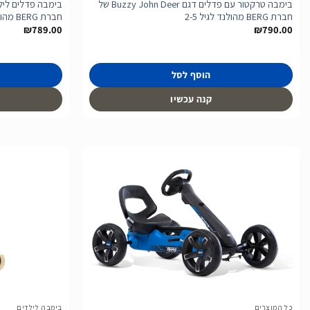
בימבה טרקטור עם פדלים דגם Buzzy John Deer של
חברת BERG מהולנד לגיל 2-5
חברת BERG מהולנד לגיל 2-5
₪
789.00
₪
790.00
הוסף לסל
קנה עכשיו
הוסף
לרשימת
המשאלות
כל המוצרים
בימבה לילדים