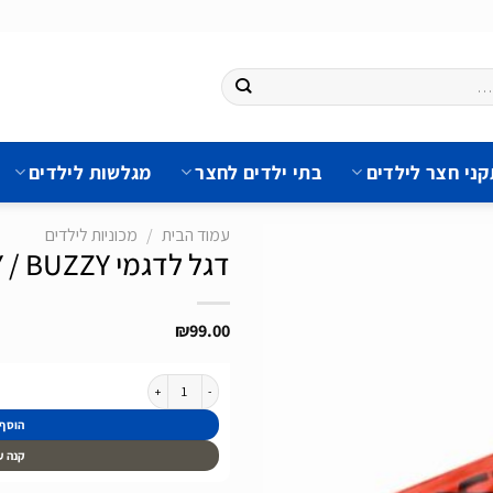
ני חצר לילדים
בתי ילדים לחצר
מגלשות לילדים
עמוד הבית
/
מכוניות לילדים
דגל לדגמי BERG REPPY / BUZZY
₪
99.00
הוסף
לרשימת
המשאלות
כמות של דגל לדגמי BERG REPPY / BUZZY
הוסף
קנה ע