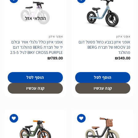
המלאי אזל
הוסף
הוסף
לרשימת
לרשימת
המשאלות
המשאלות
אופני איזון
אופני איזון
אופני איזון בצבע כחול פסטל דגם
אופני איזון כולל גלגלי אוויר ובולם
MOOV 10 של חברת BERG
יד של חברת BERG מהולנד דגם
מהולנד
BIKY CROSS PURPLE לגיל 2.5-5
₪
789.00
₪
349.00
הוסף לסל
הוסף לסל
קנה עכשיו
קנה עכשיו
הוסף
הוסף