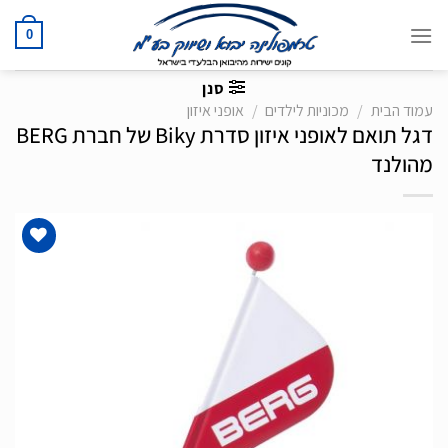
Ski
t
0
conten
סנן
עמוד הבית
/
מכוניות לילדים
/
אופני איזון
דגל תואם לאופני איזון סדרת Biky של חברת BERG
מהולנד
הוסף
לרשימת
המשאלות