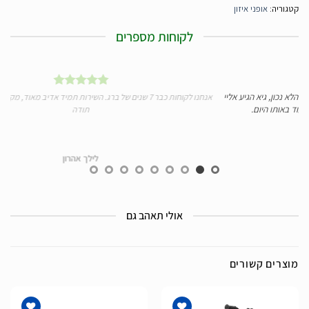
קטגוריה:
אופני איזון
לקוחות מספרים
נכון, גיא הגיע אליי
אנחנו לקוחות כבר 7 שנים של ברג. השירות תמיד אדיב מאוד, מקצועי, 
באותו היום.
תודה
לילך אהרון
אולי תאהב גם
מוצרים קשורים