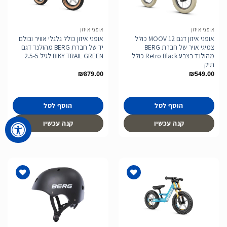
לרשימת
לרשימת
המשאלות
המשאלות
אופני איזון
אופני איזון
אופני איזון דגם MOOV 12 כולל
אופני איזון כולל גלגלי אוויר ובולם
צמיגי אויר של חברת BERG
יד של חברת BERG מהולנד דגם
מהולנד בצבע Retro Black כולל
BIKY TRAIL GREEN לגיל 2.5-5
תיק
₪
879.00
₪
549.00
הוסף לסל
הוסף לסל
קנה עכשיו
קנה עכשיו
הוסף
הוסף
לרשימת
לרשימת
המשאלות
המשאלות