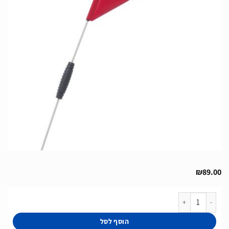
₪
89.00
כמות של דגל תואם לאופני איזון סדרת Biky של חברת BERG מהולנד
הוסף לסל