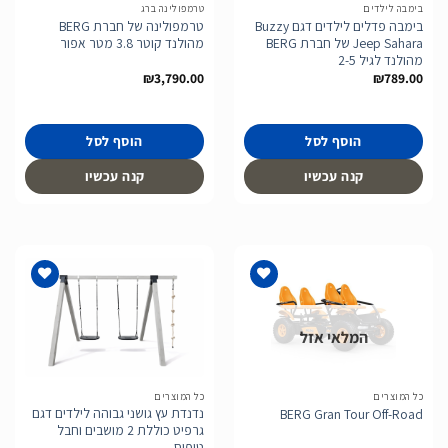
בימבה לילדים
טרמפולינה ברג
בימבה פדלים לילדים דגם Buzzy
טרמפולינה של חברת BERG
Jeep Sahara של חברת BERG
מהולנד קוטר 3.8 מטר אפור
מהולנד לגיל 2-5
₪
3,790.00
₪
789.00
הוסף לסל
הוסף לסל
קנה עכשיו
קנה עכשיו
המלאי אזל
הוסף
הוסף
לרשימת
לרשימת
המשאלות
המשאלות
כל המוצרים
כל המוצרים
נדנדת עץ גושני גבוהה לילדים דגם
BERG Gran Tour Off-Road
גרפיט כוללת 2 מושבים וחבל
טיפוס