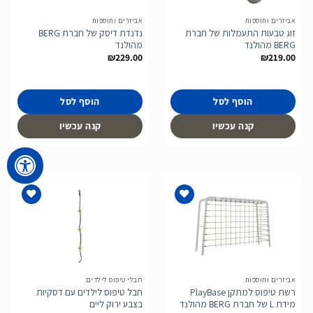
אביזרים ותוספות
אביזרים ותוספות
זוג טבעות התעמלות של חברת
נדנדת דיסק של חברת BERG
BERG מהולנד
מהולנד
₪
229.00
₪
219.00
הוסף לסל
הוסף לסל
קנה עכשיו
קנה עכשיו
הוסף
הוסף
לרשימת
לרשימת
המשאלות
המשאלות
אביזרים ותוספות
חבלי טיפוס לילדים
רשת טיפוס למתקן PlayBase
חבל טיפוס לילדים עם דסקיות
מידת L של חברת BERG מהולנד
בצבע ירוק ליים