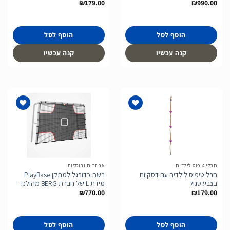
₪
179.00
₪
990.00
הוסף לסל
הוסף לסל
קנה עכשיו
קנה עכשיו
הוסף
הוסף
לרשימת
לרשימת
המשאלות
המשאלות
חבלי טיפוס לילדים
אביזרים ותוספות
חבל טיפוס לילדים עם דסקיות
רשת כדורגל למתקן PlayBase
בצבע סגול
מידת L של חברת BERG מהולנד
₪
770.00
₪
179.00
הוסף לסל
הוסף לסל