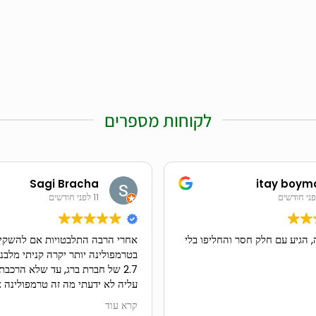
לקוחות מספרים
Sagi Bracha
itay boym
11 לפני חודשים
 הגיע עם חלק חסר והחליפו בלי
אחרי הרבה התלבטויות אם להשקי
2.7 של חברת ברג, עד שלא הרכבתי
עליה לא ידעתי מה זה טרמפולינה א
טרמפולינה מטורפת!!
קרא עוד
מהקפיצה עליה, איכות החומרים והג