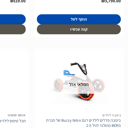
₪
119.00
₪
3,790.00
הוסף לסל
קנה עכשיו
הוסף
לרשימת
המלאי אזל
המשאלות
בימבה לילדים
HORBY BRUK
בימבה פדלים לילדים דגם Buzzy Nitro של חברת
חבל טיפוס לילדים של חב
BERG מהולנד לגיל 2-5