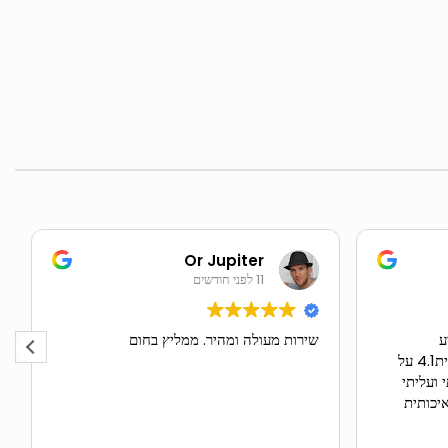
Or Jupiter
11 לפני חודשים
ע
שירות מעולה ומהיר. ממליץ בחום
בטרמפולינה יותר יקרה קניתי מלבנית4.1 על
 ועליתי
יכותית
ימור..