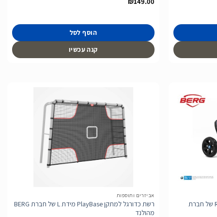
₪
149.00
הוסף לסל
קנה עכשיו
הוסף
הוסף
לרשימת
לרשימת
המשאלות
המשאלות
אביזרים ותוספות
מכונית פדלים לילדים דגם Reppy BMW של חברת
רשת כדורגל למתקן PlayBase מידת L של חברת BERG
מהולנד