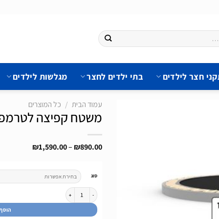
ני חצר לילדים
בתי ילדים לחצר
מגלשות לילדים
עמוד הבית
/
כל המוצרים
משטח קפיצה לטרמפולינות ע
טווח
₪
1,590.00
–
₪
890.00
הוסף
מחירים:
לרשימת
המשאלות
עד
סוג
כמות של משטח קפיצה לטרמפולינות עגולות מסדרת EMPION
הוסף