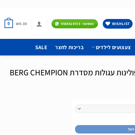
₪
0.00
WISHLIST
0
ווטסאפ - 0584514715
צעצועים לילדים
בריכות לחצר
SALE
גולות מסדרת BERG CHEMPION
BERG CH
 לסל