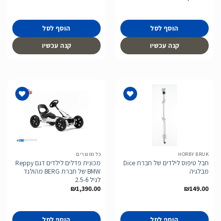
הוסף לסל
הוסף לסל
קנה עכשיו
קנה עכשיו
הוסף
הוסף
לרשימת
לרשימת
המשאלות
המשאלות
HORBY BRUK
כל המוצרים
חבל טיפוס לילדים של חברת Dice
מכונית פדלים לילדים דגם Reppy
מבלגיה
BMW של חברת BERG מהולנד
לגיל 2.5-6
₪
1,390.00
₪
149.00
הוסף לסל
הוסף לסל