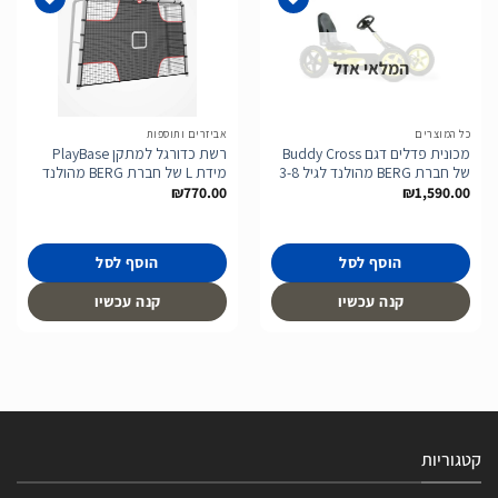
המלאי אזל
הוסף
הוסף
לרשימת
לרשימת
המשאלות
המשאלות
כל המוצרים
אביזרים ותוספות
מכונית פדלים דגם Buddy Cross
רשת כדורגל למתקן PlayBase
של חברת BERG מהולנד לגיל 3-8
מידת L של חברת BERG מהולנד
₪
770.00
₪
1,590.00
הוסף לסל
הוסף לסל
קנה עכשיו
קנה עכשיו
קטגוריות