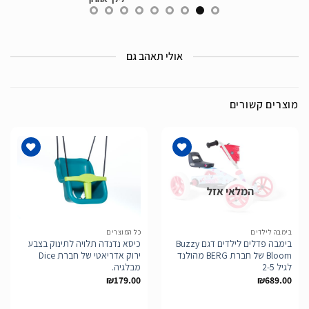
אולי תאהב גם
מוצרים קשורים
המלאי אזל
הוסף
הוסף
לרשימת
לרשימת
המשאלות
המשאלות
בימבה לילדים
כל המוצרים
בימבה פדלים לילדים דגם Buzzy
כיסא נדנדה תלויה לתינוק בצבע
Bloom של חברת BERG מהולנד
ירוק אדריאטי של חברת Dice
לגיל 2-5
מבלגיה.
₪
179.00
₪
689.00