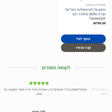
טרמפולינה אובלית
מתקן סל לטרמפולינה כפול של
חברת BERG מהולנד דגם
TWINHOOP
₪
790.00
הוסף לסל
קנה עכשיו
לקוחות מספרים
אליי
אנחנו לקוחות כבר 7 שנים של ברג. השירות תמיד אדיב מאוד, מקצועי, מהיר ומעולה.
יד
תודה
לילך אהרון