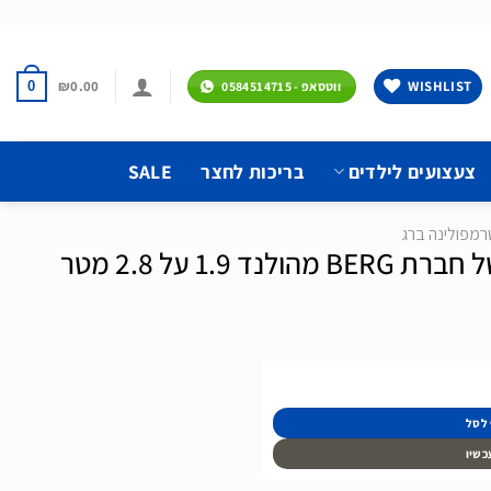
₪
0.00
WISHLIST
0
ווטסאפ - 0584514715
צעצועים לילדים
בריכות לחצר
SALE
רמפולינה ברג
 1.9 על 2.8 מטר
 לסל
כשיו