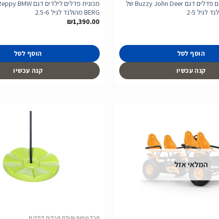
בימבה טרקטור עם פדלים דגם Buzzy John Deer של
BERG מהולנד לגיל 2.5-6
₪
1,390.00
הוסף לסל
הוסף לסל
קנה עכשיו
קנה עכשיו
הוסף
לרשימת
המלאי אזל
המשאלות
חבל טיפוס וסולם חבלים לילדים