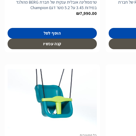
מכונית פדלים לילדים דגם Reppy BMW של חברת
טרמפולינה אובלית ענקית של חברת BERG מהולנד
במידות 3.45 על 5.2 מטר דגם Champion
₪
7,990.00
הוסף לסל
קנה עכשיו
הוסף
הוסף
לרשימת
לרשימת
המשאלות
המשאלות
כל המוצרים