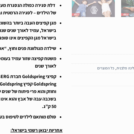
דלת סגירה כפולה הנסגרת מעצ
של הילדים – לסגירה הרמטית ו
מגן קפיצים העבה ביותר בהשוו
בישראל, עמיד לאורך שנים שנתי
בישראל
מגן הקפיצים אינו סופג
שילדה מגולוונת פנים וחוץ, “א
משטח קפיצה
שזור עמיד בעומס
לאורך שנים
ינה מלבנית
,
כל המוצרים
קפיצי
Goldspring
חברת
BERG
Goldspring
קפיץ
Goldspring
וחוזק והוא פרי פיתוח של שנים 
בשכבה עבה של אבץ והוא אינו מ
50 ק”ג
.
סולם מותאם לילדים לטיפוס בט
אחריות יבואן רשמי בישראל
: