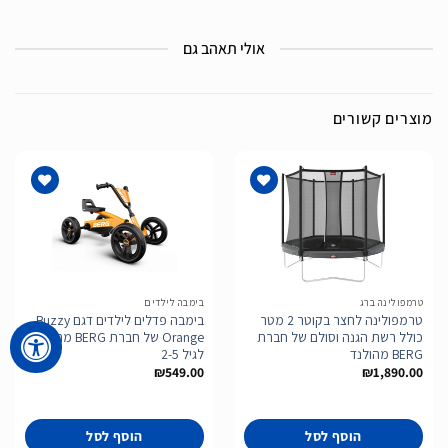
אולי תאהב גם
מוצרים קשורים
הוסף
הוסף
לרשימת
לרשימת
המשאלות
המשאלות
טרמפולינה ברג
בימבה לילדים
טרמפולינה לחצר בקוטר 2 מטר
בימבה פדלים לילדים דגם Buzzy
כולל רשת הגנה וסולם של חברת
Orange של חברת BERG מהולנד
BERG מהולנד
לגיל 2-5
₪
549.00
₪
1,890.00
הוסף לסל
הוסף לסל