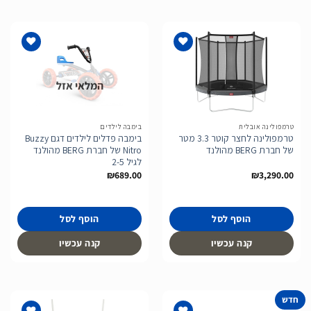
המלאי אזל
הוסף
הוסף
לרשימת
לרשימת
המשאלות
המשאלות
טרמפולינה אובלית
בימבה לילדים
טרמפולינה לחצר קוטר 3.3 מטר
בימבה פדלים לילדים דגם Buzzy
של חברת BERG מהולנד
Nitro של חברת BERG מהולנד
לגיל 2-5
₪
689.00
₪
3,290.00
הוסף לסל
הוסף לסל
קנה עכשיו
קנה עכשיו
חדש