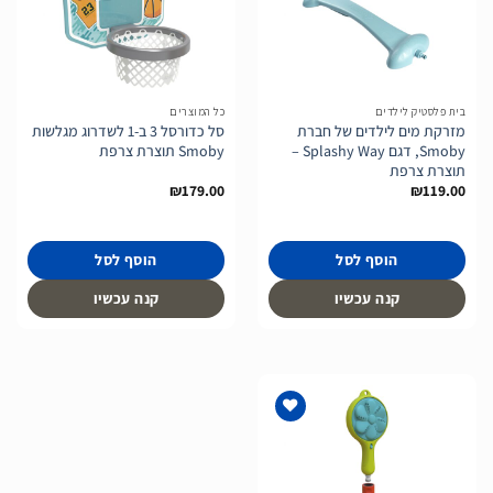
הוסף
הוסף
לרשימת
לרשימת
המשאלות
המשאלות
בית פלסטיק לילדים
כל המוצרים
מזרקת מים לילדים של חברת
סל כדורסל 3 ב-1 לשדרוג מגלשות
Smoby, דגם Splashy Way –
Smoby תוצרת צרפת
תוצרת צרפת
₪
179.00
₪
119.00
הוסף לסל
הוסף לסל
קנה עכשיו
קנה עכשיו
הוסף
לרשימת