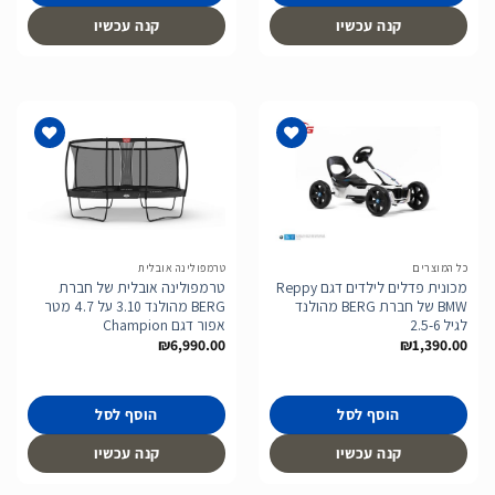
קנה עכשיו
קנה עכשיו
הוסף
הוסף
לרשימת
לרשימת
המשאלות
המשאלות
כל המוצרים
טרמפולינה אובלית
מכונית פדלים לילדים דגם Reppy
טרמפולינה אובלית של חברת
BMW של חברת BERG מהולנד
BERG מהולנד 3.10 על 4.7 מטר
לגיל 2.5-6
אפור דגם Champion
₪
6,990.00
₪
1,390.00
הוסף לסל
הוסף לסל
קנה עכשיו
קנה עכשיו