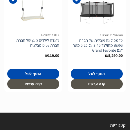
הוסף
הוסף
לרשימת
לרשימת
המשאלות
המשאלות
טרמפולינה אובלית
HORBY BRUK
טרמפולינה אובלית של חברת
נדנדה לילדים מעץ של חברת
BERG מהולנד 3.45 על 5.20 מטר
חברת Dice מבלגיה
דגם Grand Favorite
₪
119.00
₪
5,290.00
הוסף לסל
הוסף לסל
קנה עכשיו
קנה עכשיו
קטגוריות