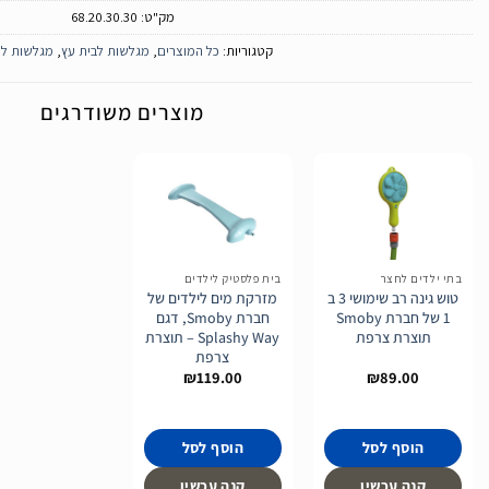
מק"ט:
68.20.30.30
קטגוריות:
כל המוצרים
,
מגלשות לבית עץ
,
מגלשות לי
מוצרים משודרגים
הוסף
הוסף
לרשימת
לרשימת
בתי ילדים לחצר
בית פלסטיק לילדים
המשאלות
המשאלות
טוש גינה רב שימושי 3 ב
מזרקת מים לילדים של
1 של חברת Smoby
חברת Smoby, דגם
תוצרת צרפת
Splashy Way – תוצרת
צרפת
₪
119.00
₪
89.00
הוסף לסל
הוסף לסל
קנה עכשיו
קנה עכשיו