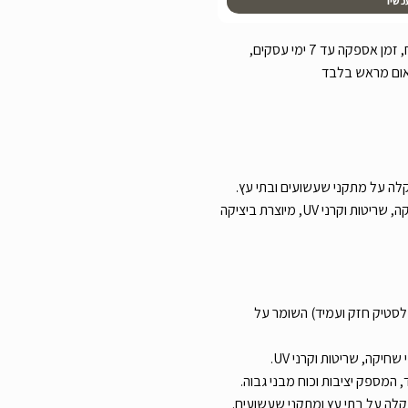
כשיו
עלות משלוח שליח עד הבית 119 ש”ח, זמן אספקה עד 7 ימי עסקים,
אום מראש בלבד
ה על מתקני שעשועים ובתי עץ.
עשויה מחומר HDPE עמיד בפני שחיקה, שריטות וקרני UV, מיוצרת ביציקה
ויה מ-HDPE (פלסטיק חזק ועמיד) השומר על
חיקה, שריטות וקרני UV.
 המספק יציבות וכוח מבני גבוה.
קלה על בתי עץ ומתקני שעשועים.