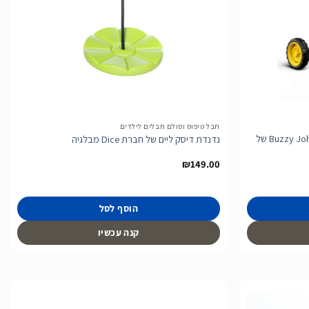
הוסף
הוסף
לרשימת
לרשימת
המשאלות
המשאלות
חבל טיפוס וסולם חבלים לילדים
בימבה טרקטור עם פדלים דגם Buzzy John Deer של
נדנדת דיסק ליים של חברת Dice מבלגיה
₪
149.00
הוסף לסל
קנה עכשיו