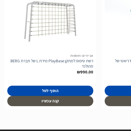
הוסף
הוסף
לרשימת
לרשימת
המשאלות
המשאלות
אביזרים ותוספות
דריאטי של
רשת טיפוס למתקן PlayBase מידת L של חברת BERG
מהולנד
₪
990.00
הוסף לסל
קנה עכשיו