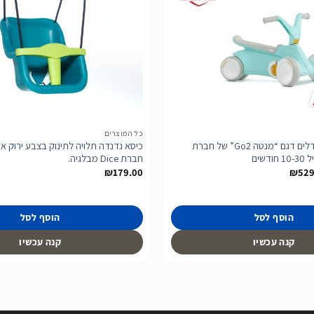
הוסף
לרשימת
המשאלות
כל המוצרים
בימבה דחיפה ופדלים דגם “מנטה Go2” של חברת
כיסא נדנדה תלויה לתינוק בצבע ירוק א
חברת Dice מבלגיה.
טווח
₪
179.00
₪
529
מחירים:
עד
הוסף לסל
הוסף לסל
קנה עכשיו
קנה עכשיו