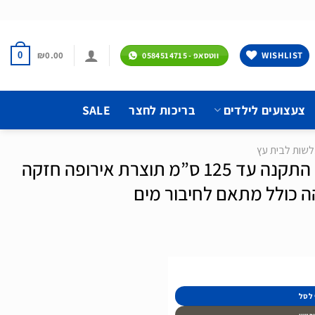
₪
0.00
WISHLIST
0
ווטסאפ - 0584514715
צעצועים לילדים
בריכות לחצר
SALE
שות לבית עץ
מגלשה לבית עץ גובה התקנה עד 125 ס”מ תוצרת אירופה חזקה
ה כולל מתאם לחיבור מים
 לסל