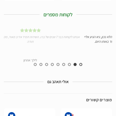
לקוחות מספרים
ע אליי
אנחנו לקוחות כבר 7 שנים של ברג. השירות תמיד אדיב מאוד, מקצועי, מהיר ומעולה.
תודה
לילך אהרון
אולי תאהב גם
מוצרים קשורים