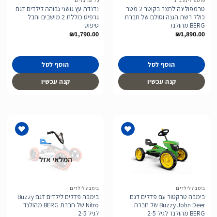
טרמפולינה ברג
כל המוצרים
טרמפולינה לחצר בקוטר 2 מטר
נדנדת עץ גושני גבוהה לילדים דגם
כולל רשת הגנה וסולם של חברת
גרפיט כוללת 2 מושבים וחבל
BERG מהולנד
טיפוס
₪
1,790.00
₪
1,890.00
הוסף לסל
הוסף לסל
קנה עכשיו
קנה עכשיו
המלאי אזל
הוסף
הוסף
לרשימת
לרשימת
המשאלות
המשאלות
בימבה לילדים
בימבה לילדים
בימבה טרקטור עם פדלים דגם
בימבה פדלים לילדים דגם Buzzy
Buzzy John Deer של חברת
Nitro של חברת BERG מהולנד
BERG מהולנד לגיל 2-5
לגיל 2-5