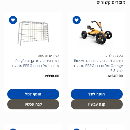
מוצרים קשורים
הוסף
הוסף
לרשימת
לרשימת
המשאלות
המשאלות
בימבה לילדים
אביזרים ותוספות
בימבה פדלים לילדים דגם Buzzy
רשת טיפוס למתקן PlayBase
Orange של חברת BERG מהולנד
מידת L של חברת BERG מהולנד
לגיל 2-5
₪
990.00
₪
549.00
הוסף לסל
הוסף לסל
קנה עכשיו
קנה עכשיו