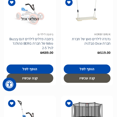
המלאי אזל
הוסף
הוסף
לרשימת
לרשימת
המשאלות
המשאלות
HORBY BRUK
בימבה לילדים
נדנדה לילדים מעץ של חברת
בימבה פדלים לילדים דגם Buzzy
חברת Dice מבלגיה
Nitro של חברת BERG מהולנד
לגיל 2-5
₪
689.00
₪
119.00
הוסף לסל
הוסף לסל
קנה עכשיו
קנה עכשיו