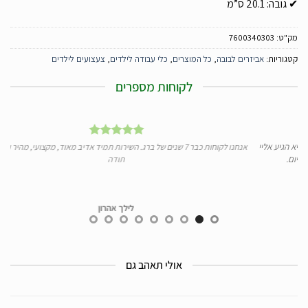
✔ גובה: 20.1 ס”מ
מק"ט:
7600340303
קטגוריות:
אביזרים לבובה
,
כל המוצרים
,
כלי עבודה לילדים
,
צעצועים לילדים
לקוחות מספרים
גיע אליי
אנחנו לקוחות כבר 7 שנים של ברג. השירות תמיד אדיב מאוד, מקצועי, מהיר ומעולה.
תודה
לילך אהרון
אולי תאהב גם