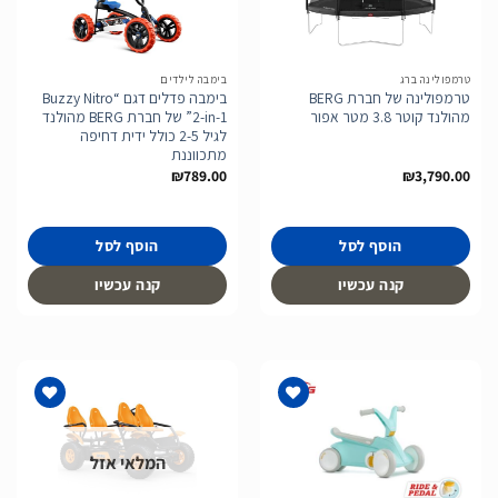
הוסף
הוסף
לרשימת
לרשימת
המשאלות
המשאלות
טרמפולינה ברג
בימבה לילדים
טרמפולינה של חברת BERG
בימבה פדלים דגם “Buzzy Nitro
מהולנד קוטר 3.8 מטר אפור
2-in-1” של חברת BERG מהולנד
לגיל 2-5 כולל ידית דחיפה
מתכווננת
₪
789.00
₪
3,790.00
הוסף לסל
הוסף לסל
קנה עכשיו
קנה עכשיו
המלאי אזל
הוסף
הוסף
לרשימת
לרשימת
המשאלות
המשאלות