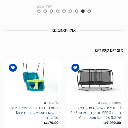
לילך אהרון
אולי תאהב גם
מוצרים קשורים
הוסף
הוסף
לרשימת
לרשימת
המשאלות
המשאלות
טרמפולינה אובלית
כל המוצרים
טרמפולינה אובלית ענקית של
כיסא נדנדה תלויה לתינוק בצבע
חברת BERG מהולנד במידות 3.45
ירוק אדריאטי של חברת Dice
על 5.2 מטר דגם Champion
מבלגיה.
₪
179.00
₪
7,990.00