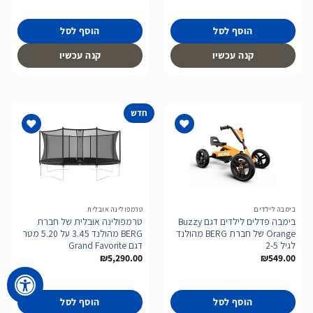
הוסף לסל
הוסף לסל
קנה עכשיו
קנה עכשיו
חדש
הוסף
הוסף
לרשימת
לרשימת
המשאלות
המשאלות
בימבה לילדים
טרמפולינה אובלית
בימבה פדלים לילדים דגם Buzzy
טרמפולינה אובלית של חברת
Orange של חברת BERG מהולנד
BERG מהולנד 3.45 על 5.20 מטר
לגיל 2-5
דגם Grand Favorite
₪
5,290.00
₪
549.00
הוסף לסל
הוסף לסל