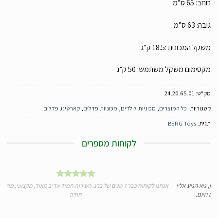
רוחב: 65 ס”מ
גובה: 63 ס”מ
משקל המכונית :18.5 ק”ג
מקסימום משקל משתמש: 50 ק”ג
מק"ט:
24.20.65.01
קטגוריות:
כל המוצרים
,
מכוניות לילדים
,
מכוניות פדלים
,
קארטינג פדלים
תגית:
BERG Toys
לקוחות מספרים
גיא הגיע אליי
אנחנו לקוחות כבר 7 שנים של ברג. השירות תמיד אדיב מאוד, מקצועי, מהיר ומע
היום.
תודה