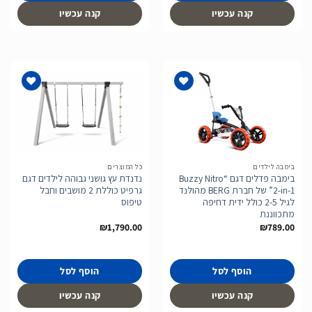
קנה עכשיו
קנה עכשיו
הוסף
הוסף
לרשימת
לרשימת
המשאלות
המשאלות
בימבה לילדים
כל המוצרים
בימבה פדלים דגם “Buzzy Nitro
נדנדת עץ גושני גבוהה לילדים דגם
2-in-1” של חברת BERG מהולנד
גרפיט כוללת 2 מושבים וחבל
לגיל 2-5 כולל ידית דחיפה
טיפוס
מתכווננת
₪
1,790.00
₪
789.00
הוסף לסל
הוסף לסל
קנה עכשיו
קנה עכשיו