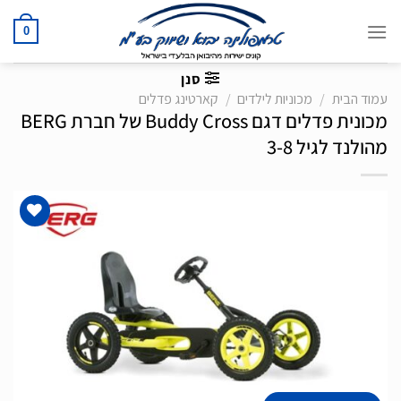
Ski
t
0
conten
סנן
עמוד הבית
/
מכוניות לילדים
/
קארטינג פדלים
מכונית פדלים דגם Buddy Cross של חברת BERG
מהולנד לגיל 3-8
הוסף
לרשימת
המשאלות