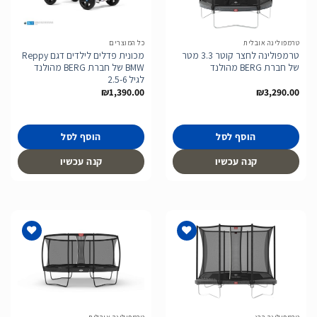
לרשימת
לרשימת
המשאלות
המשאלות
טרמפולינה אובלית
כל המוצרים
טרמפולינה לחצר קוטר 3.3 מטר
מכונית פדלים לילדים דגם Reppy
של חברת BERG מהולנד
BMW של חברת BERG מהולנד
לגיל 2.5-6
₪
1,390.00
₪
3,290.00
הוסף לסל
הוסף לסל
קנה עכשיו
קנה עכשיו
הוסף
הוסף
לרשימת
לרשימת
המשאלות
המשאלות