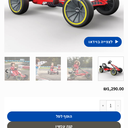
לצפייה בוידאו
₪
1,290.00
כמות של מכונית פדלים דגם Reppy GP של חברת BERG מהולנד לגיל 2.5-6
הוסף לסל
קנה עכשיו