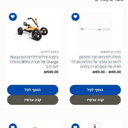
הוסף
הוסף
לרשימת
לרשימת
המשאלות
המשאלות
אביזרים ותוספות
בימבה לילדים
מתלה לנדנדות חבל מתכוונן
בימבה פדלים לילדים דגם Buzzy
להארכה וחיבור של נדנדות ואביזרי
Orange של חברת BERG מהולנד
תליה של DICE חברה בלגית
לגיל 2-5
טווח
₪
549.00
₪
89.00
–
₪
49.00
מחירים:
עד
הוסף לסל
הוסף לסל
קנה עכשיו
קנה עכשיו