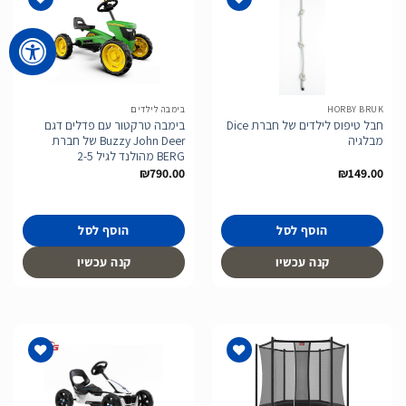
הוסף
הוסף
לרשימת
לרשימת
המשאלות
המשאלות
HORBY BRUK
בימבה לילדים
חבל טיפוס לילדים של חברת Dice
בימבה טרקטור עם פדלים דגם
מבלגיה
Buzzy John Deer של חברת
BERG מהולנד לגיל 2-5
₪
790.00
₪
149.00
הוסף לסל
הוסף לסל
קנה עכשיו
קנה עכשיו
הוסף
הוסף