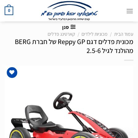
Ski
t
0
conten
סנן
עמוד הבית
/
מכוניות לילדים
/
קארטינג פדלים
מכונית פדלים דגם Reppy GP של חברת BERG
מהולנד לגיל 2.5-6
הוסף
לרשימת
המשאלות