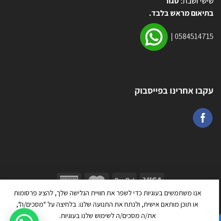
שישי ושבת:
סגור
בתיאום מראש בלבד.
|
0584514715
עקבו אחרינו בפייסבוק
אנו משתמשים בעוגיות כדי לשפר את חוויית הגלישה שלך, להציג פרסומות
כל הזכויות שמורות 2026 ©
טרמפולינה יבוא ושיווק בע״מ
| מנוהל על ידי
או תוכן מותאם אישית, ולנתח את התנועה שלנו. בלחיצה על "מסכים/ה",
WEmanage - ניהול אתרים
את/ה מסכים/ה לשימוש שלנו בעוגיות.