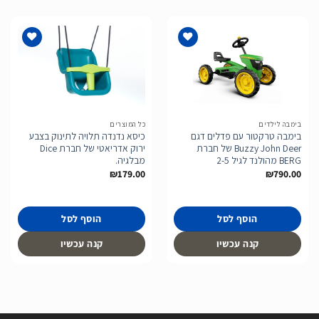
הוסף
הוסף
לרשימת
לרשימת
המשאלות
המשאלות
בימבה לילדים
כל המוצרים
בימבה טרקטור עם פדלים דגם
כיסא נדנדה תלויה לתינוק בצבע
Buzzy John Deer של חברת
ירוק אדריאטי של חברת Dice
BERG מהולנד לגיל 2-5
מבלגיה.
₪
179.00
₪
790.00
הוסף לסל
הוסף לסל
קנה עכשיו
קנה עכשיו