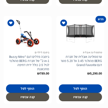
חדש
הוסף
הוסף
לרשימת
לרשימת
המשאלות
המשאלות
טרמפולינה אובלית
בימבה לילדים
טרמפולינה אובלית של חברת
בימבה פדלים דגם “Buzzy Nitro
BERG מהולנד 3.45 על 5.20 מטר
2-in-1” של חברת BERG מהולנד
דגם Grand Favorite
לגיל 2-5 כולל ידית דחיפה
מתכווננת
₪
789.00
₪
5,290.00
הוסף לסל
הוסף לסל
קנה עכשיו
קנה עכשיו