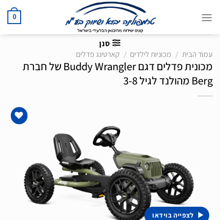
Ski
t
0
conten
סנן
עמוד הבית
/
מכוניות לילדים
/
קארטינג פדלים
מכונית פדלים דגם Buddy Wrangler של חברת
Berg מהולנד לגיל 3-8
הוסף
לרשימת
המשאלות
לצפייה בוידאו