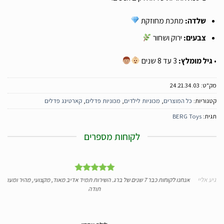
שלדה:
מתכת מחוזקת
צבעים:
ירוק ושחור
•
גיל מומלץ:
3 עד 8 שנים
מק"ט:
24.21.34.03
קטגוריות:
כל המוצרים
,
מכוניות לילדים
,
מכוניות פדלים
,
קארטינג פדלים
תגית:
BERG Toys
לקוחות מספרים
 אליי
אנחנו לקוחות כבר 7 שנים של ברג. השירות תמיד אדיב מאוד, מקצועי, מהיר ומעולה.
י
תודה