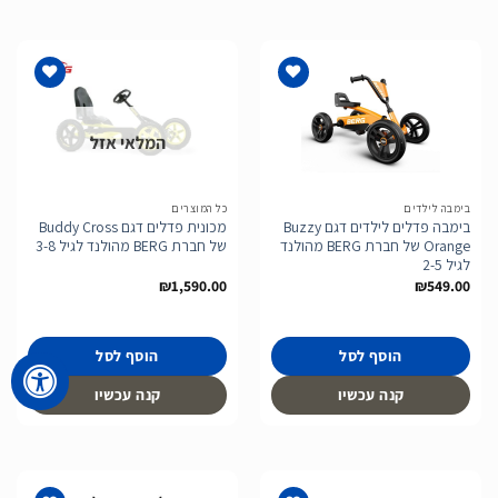
המלאי אזל
הוסף
הוסף
לרשימת
לרשימת
המשאלות
המשאלות
בימבה לילדים
כל המוצרים
בימבה פדלים לילדים דגם Buzzy
מכונית פדלים דגם Buddy Cross
Orange של חברת BERG מהולנד
של חברת BERG מהולנד לגיל 3-8
לגיל 2-5
₪
1,590.00
₪
549.00
הוסף לסל
הוסף לסל
קנה עכשיו
קנה עכשיו