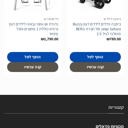
הוסף
הוסף
לרשימת
לרשימת
המשאלות
המשאלות
בימבה לילדים
כל המוצרים
בימבה פדלים לילדים דגם Buzzy
נדנדת עץ גושני גבוהה לילדים דגם
Jeep Sahara של חברת BERG
גרפיט כוללת 2 מושבים וחבל
מהולנד לגיל 2-5
טיפוס
₪
1,790.00
₪
789.00
הוסף לסל
הוסף לסל
קנה עכשיו
קנה עכשיו
קטגוריות
מכוניות פדאלים