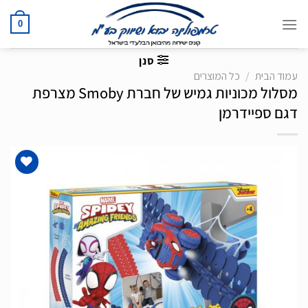
Ski
t
0
conten
סנן
עמוד הבית
/
כל המוצרים
מסלול מכוניות גמיש של חברת Smoby מצרפת
דגם ספיידרמן
הוסף
לרשימת
המשאלות