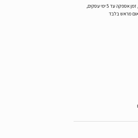
עלות משלוח שליח עד הבית 39 ש”ח, זמן אספקה עד 5 ימי עסקים,
אום מראש בלבד