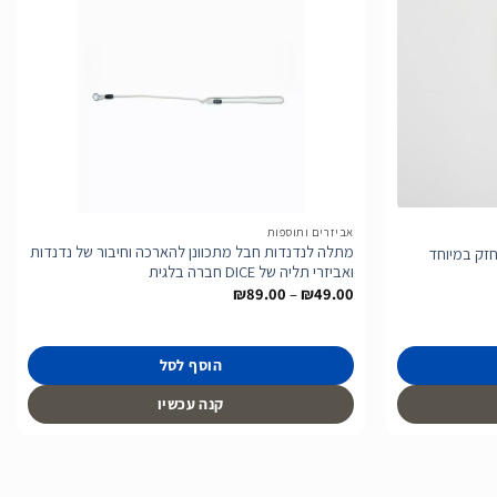
הוסף
הוסף
לרשימת
לרשימת
המשאלות
המשאלות
אביזרים ותוספות
מתלה לנדנדות חבל מתכוונן להארכה וחיבור של נדנדות
ואביזרי תליה של DICE חברה בלגית
טווח
₪
89.00
–
₪
49.00
מחירים:
עד
הוסף לסל
קנה עכשיו