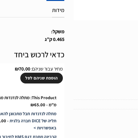
מידות
משקל:
0.465 ק”ג
כדאי לרכוש ביחד
מחיר עבור שניהם:
70.00
₪
הוספת שניהם לסל
מ"מ
-
65.00
₪
מתלה לנדנדות חבל מתכוונן להארכ
תליה של DICE חברה בלגית
-
.00
באפשרויות >
קרבינה מתכת דגם HMS לחיבור ולתליה לנדנדות