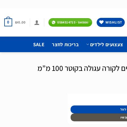
₪
0.00
WISHLIST
0
ווטסאפ - 0584514715
צעצועים לילדים
בריכות לחצר
SALE
רה עגולה בקוטר 100 מ”מ
100 מ"מ
 לסל
כשיו