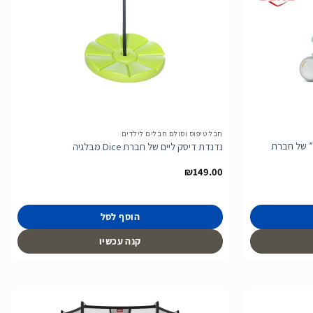
הוסף
הוסף
לרשימת
לרשימת
המשאלות
המשאלות
חבל טיפוס וסולם חבלים לילדים
ימבה דחיפה ופדלים דגם “מנטה Go2” של חברת
נדנדת דיסק ליים של חברת Dice מבלגיה
₪
149.00
הוסף לסל
קנה עכשיו