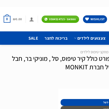
₪
0.00
WISHLIST
0
ווטסאפ - 0584514715
צעצועים לילדים
בריכות לחצר
SALE
מתקני טיפוס לילדים
רט כולל קיר טיפוס, סל , מוניקי בר, חבל
רת MONKIT
, סל , מוניקי בר, חבל טיפוס וסולם חבלים של חברת MONKIT
 לסל