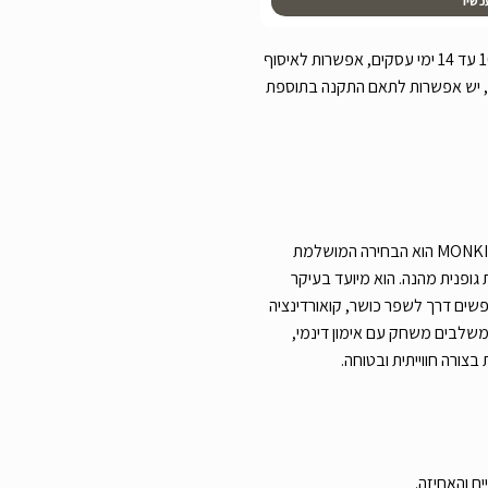
כשיו
עלות משלוח 290 ש”ח זמן אספקה 10 עד 14 ימי עסקים, אפשרות לאיסוף
 יש אפשרות לתאם התקנה בתוספת
מתקן טיפוס נינג’ה ספורט XL מבית MONKIT הוא הבחירה המושלמת
 גופנית מהנה. הוא מיועד בעיקר
שים דרך לשפר כושר, קואורדינציה
המשלבים משחק עם אימון דינמי,
בצורה חווייתית ובטוחה.
ם והאחיזה.