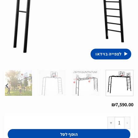
לצפייה בוידאו
₪
7,590.00
כמות של PlayBase באורך 3.8 מטר כולל סל כדורסל מונקי בר סולם טיפוס טרפז וזוג טבעות של חברת Berg מהולנד
הוסף לסל