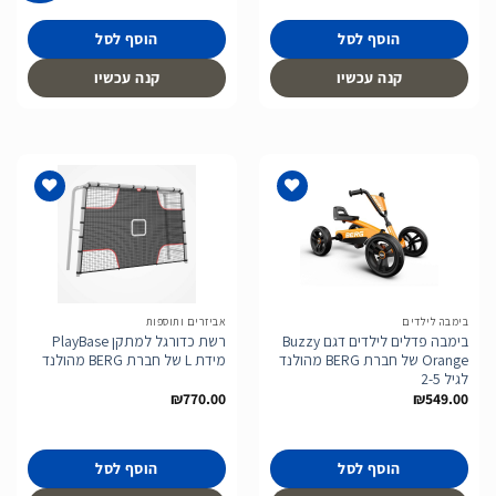
הוסף לסל
הוסף לסל
קנה עכשיו
קנה עכשיו
הוסף
הוסף
לרשימת
לרשימת
המשאלות
המשאלות
בימבה לילדים
אביזרים ותוספות
בימבה פדלים לילדים דגם Buzzy
רשת כדורגל למתקן PlayBase
Orange של חברת BERG מהולנד
מידת L של חברת BERG מהולנד
לגיל 2-5
₪
770.00
₪
549.00
הוסף לסל
הוסף לסל