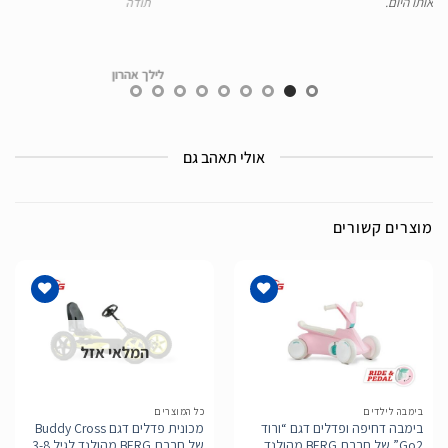
.
תודה
לילך אהרון
אולי תאהב גם
מוצרים קשורים
המלאי אזל
הוסף
הוסף
לרשימת
לרשימת
המשאלות
המשאלות
בימבה לילדים
כל המוצרים
בימבה דחיפה ופדלים דגם “ורוד
מכונית פדלים דגם Buddy Cross
Go2” של חברת BERG מהולנד
של חברת BERG מהולנד לגיל 3-8