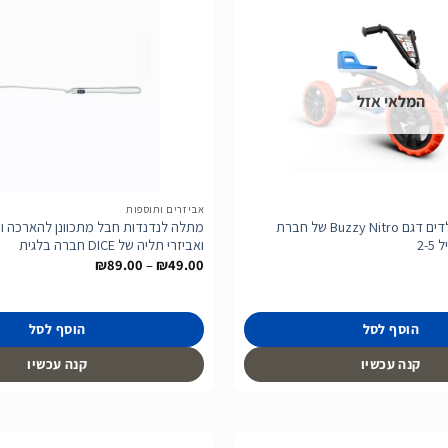
הוסף
לרשימת
המלאי אזל
המשאלות
אביזרים ותוספות
בימבה פדלים לילדים דגם Buzzy Nitro של חברת
מתלה לנדנדות חבל מתכוונן להארכה וח
ואביזרי תליה של DICE חברה בלגית
טווח
₪
89.00
–
₪
49.00
מחירים:
עד
הוסף לסל
הוסף לסל
קנה עכשיו
קנה עכשיו