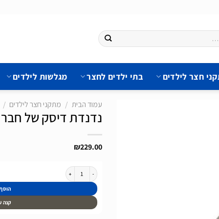
ני חצר לילדים
בתי ילדים לחצר
מגלשות לילדים
עמוד הבית
/
מתקני חצר לילדים
/
נדנדת דיסק של חברת BERG מהול
₪
229.00
הוסף
לרשימת
המשאלות
כמות של נדנדת דיסק של חברת BERG מהולנד
הוסף
קנה ע