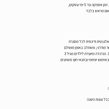
עלות משלוח שליח עד הבית 39 ש”ח, זמן אספקה עד 5 ימי עסקים,
אום מראש בלבד
BER היא תוספת אלגנטית ודינמית לכל מסגרת
ע אפור מודרני, משתלב באופן מושלם
בחצר הבית ומציע חוויית נדנוד ב־360°. הנדנדה מיועדת לילדים מגיל 3
שימוש יומיומי ובתנאי חוץ משתנים
כל עונות השנה