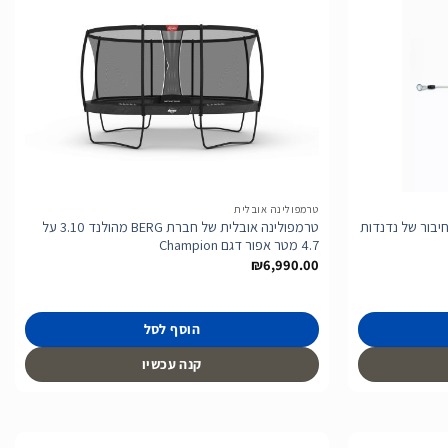
הוסף
הוסף
לרשימת
לרשימת
המשאלות
המשאלות
טרמפולינה אובלית
יבור של נדנדות
טרמפולינה אובלית של חברת BERG מהולנד 3.10 על
4.7 מטר אפור דגם Champion
₪
6,990.00
הוסף לסל
קנה עכשיו