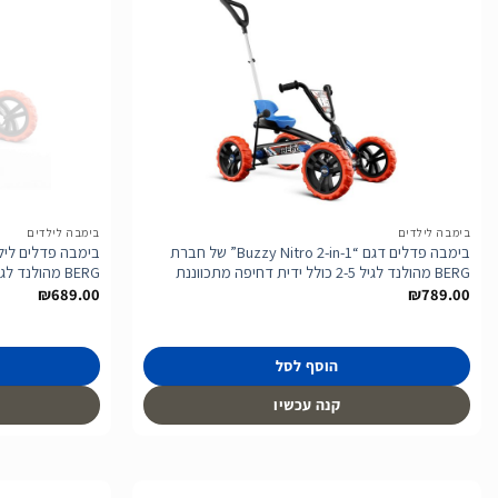
הוסף
לרשימת
המשאלות
בימבה לילדים
בימבה לילדים
בימבה פדלים דגם “Buzzy Nitro 2-in-1” של חברת
BERG מהולנד לגיל 2-5 כולל ידית דחיפה מתכווננת
BERG מהולנד לגיל 2-5
₪
689.00
₪
789.00
הוסף לסל
קנה עכשיו