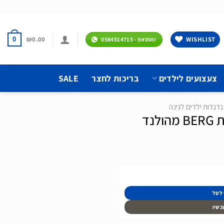
₪
0.00
WISHLIST
0
ווטסאפ - 0584514715
צעצועים לילדים
בריכות לחצר
SALE
נדנדות ילדים לגינה
נד
 לסל
כשיו