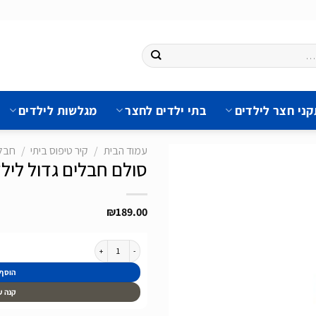
ני חצר לילדים
בתי ילדים לחצר
מגלשות לילדים
עמוד הבית
/
קיר טיפוס ביתי
/
חבל 
סולם חבלים גדול לילד
₪
189.00
הוסף
לרשימת
המשאלות
כמות של סולם חבלים גדול לילדים שלוש צלעות 
הוסף
קנה ע