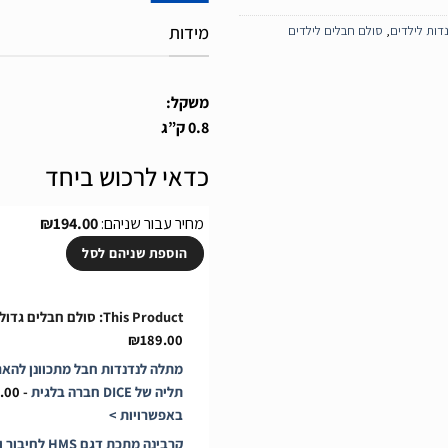
מידות
דות לילדים
,
סולם חבלים לילדים
משקל:
0.8 ק”ג
כדאי לרכוש ביחד
מחיר עבור שניהם:
194.00
₪
הוספת שניהם לסל
This Product: סולם חבלים גדול לילדים שלוש צלעות 3D
₪
189.00
מתלה לנדנדות חבל מתכוונן להארכ
תליה של DICE חברה בלגית
-
.00
באפשרויות >
קרבינה מתכת דגם HMS לחיבור ולתליה לנדנדות