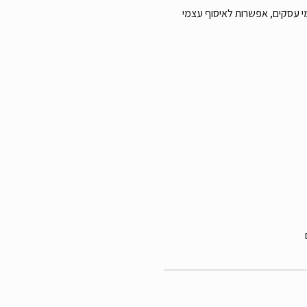
ח 29 ש”ח , זמן אספקה עד 7 ימי עסקים, אפשרות לאיסוף עצמי