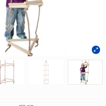
מק"ט:
8575