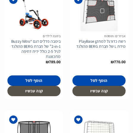
הוסף
הוסף
לרשימת
לרשימת
המשאלות
המשאלות
אביזרים ותוספות
בימבה לילדים
רשת כדורגל למתקן PlayBase
בימבה פדלים דגם “Buzzy Nitro
מידת L של חברת BERG מהולנד
2-in-1” של חברת BERG מהולנד
לגיל 2-5 כולל ידית דחיפה
מתכווננת
₪
789.00
₪
770.00
הוסף לסל
הוסף לסל
קנה עכשיו
קנה עכשיו