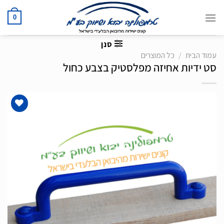
Ski
t
0
conten
סנן
עמוד הבית
/
כל המוצרים
סט ידיות אחיזה מפלסטיק בצבע כחול
הוסף
לרשימת
המשאלות