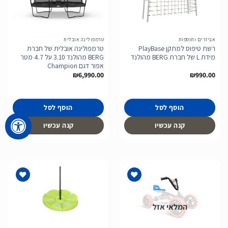
הוסף
הוסף
לרשימת
לרשימת
המשאלות
המשאלות
אביזרים ותוספות
טרמפולינה אובלית
רשת טיפוס למתקן PlayBase
טרמפולינה אובלית של חברת
מידת L של חברת BERG מהולנד
BERG מהולנד 3.10 על 4.7 מטר
אפור דגם Champion
₪
6,990.00
₪
990.00
הוסף לסל
הוסף לסל
קנה עכשיו
קנה עכשיו
המלאי אזל
הוסף
הוסף
לרשימת
לרשימת
המשאלות
המשאלות