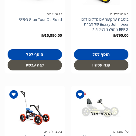
המשאלות
המשאלות
בימבה לילדים
כל המוצרים
בימבה טרקטור עם פדלים דגם
BERG Gran Tour Off-Road
Buzzy John Deer של חברת
BERG מהולנד לגיל 2-5
₪
15,990.00
₪
790.00
הוסף לסל
הוסף לסל
קנה עכשיו
קנה עכשיו
המלאי אזל
הוסף
הוסף
לרשימת
לרשימת
המשאלות
המשאלות
כל המוצרים
בימבה לילדים