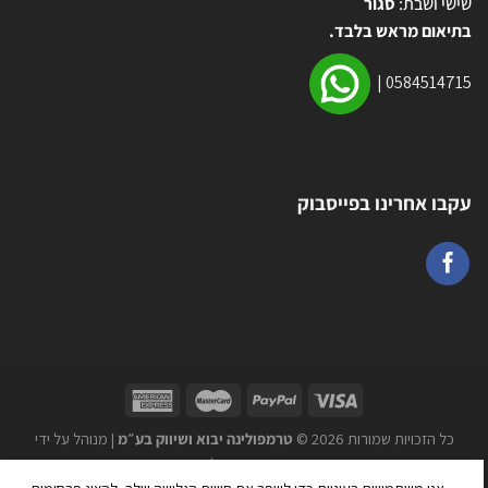
שישי ושבת:
סגור
בתיאום מראש בלבד.
|
0584514715
עקבו אחרינו בפייסבוק
כל הזכויות שמורות 2026 ©
טרמפולינה יבוא ושיווק בע״מ
| מנוהל על ידי
WEmanage - ניהול אתרים