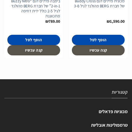
מכונית פדלים דגם Buddy Cross
בימבה פדלים דגם “Buzzy Nitro
של חברת BERG מהולנד לגיל 3-8
2-in-1” של חברת BERG מהולנד
לגיל 2-5 כולל ידית דחיפה
מתכווננת
₪
789.00
₪
1,590.00
הוסף לסל
הוסף לסל
קנה עכשיו
קנה עכשיו
קטגוריות
מכוניות פדאלים
טרמפולינות אובליות