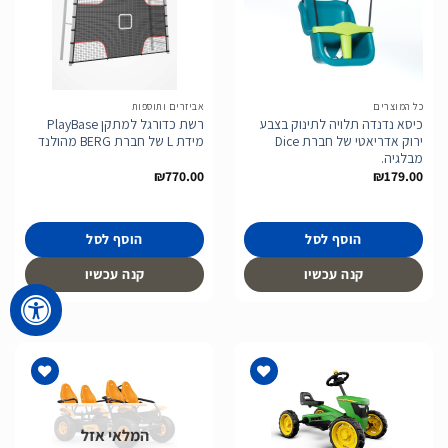
הוסף
הוסף
לרשימת
לרשימת
המשאלות
המשאלות
כל המוצרים
אביזרים ותוספות
כיסא נדנדה תלויה לתינוק בצבע
רשת כדורגל למתקן PlayBase
ירוק אדריאטי של חברת Dice
מידת L של חברת BERG מהולנד
מבלגיה.
₪
770.00
₪
179.00
הוסף לסל
הוסף לסל
קנה עכשיו
קנה עכשיו
המלאי אזל
הוסף
הוסף
לרשימת
לרשימת