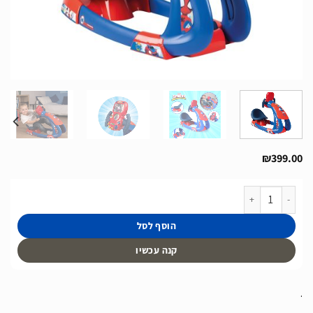
₪
399.00
כמות של סימולטור נהיגה לילדים דגם Spidey V8 Driver של חברת Smoby מצרפת
הוסף לסל
קנה עכשיו
.