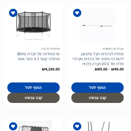
הוסף
הוסף
לרשימת
לרשימת
המשאלות
המשאלות
אביזרים ותוספות
טרמפולינה ברג
מתלה לנדנדות חבל מתכוונן
טרמפולינה של חברת BERG
להארכה וחיבור של נדנדות ואביזרי
מהולנד קוטר 4.3 מטר אפור
תליה של DICE חברה בלגית
טווח
₪
4,290.00
₪
89.00
–
₪
49.00
מחירים:
עד
הוסף לסל
הוסף לסל
קנה עכשיו
קנה עכשיו