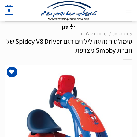
Ski
t
0
conten
סנן
עמוד הבית
/
מכוניות לילדים
סימולטור נהיגה לילדים דגם Spidey V8 Driver של
חברת Smoby מצרפת
הוסף
לרשימת
המשאלות