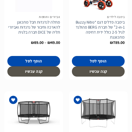
לרשימת
לרשימת
המשאלות
המשאלות
בימבה לילדים
אביזרים ותוספות
בימבה פדלים דגם “Buzzy Nitro
מתלה לנדנדות חבל מתכוונן
2-in-1” של חברת BERG מהולנד
להארכה וחיבור של נדנדות ואביזרי
לגיל 2-5 כולל ידית דחיפה
תליה של DICE חברה בלגית
מתכווננת
טווח
₪
89.00
–
₪
49.00
₪
789.00
מחירים:
עד
הוסף לסל
הוסף לסל
קנה עכשיו
קנה עכשיו
הוסף
הוסף
לרשימת
לרשימת
המשאלות
המשאלות