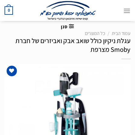
Ski
t
0
conten
סנן
עמוד הבית
/
כל המוצרים
עגלת ניקיון כולל שואב אבק ואביזרים של חברת
Smoby מצרפת
הוסף
לרשימת
המשאלות