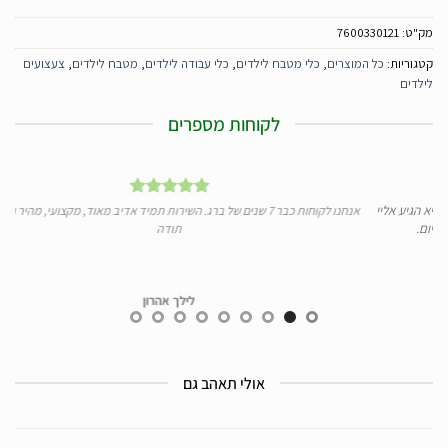
מק"ט:
7600330121
קטגוריות:
כל המוצרים
,
כלי מטבח לילדים
,
כלי עבודה לילדים
,
מטבח לילדים
,
צעצועים
לילדים
לקוחות מספרים
א הגיע אליי
אנחנו לקוחות כבר 7 שנים של ברג. השירות תמיד אדיב מאוד, מקצועי, מהיר ומעולה
ום.
תודה
לילך אהרון
אולי תאהב גם