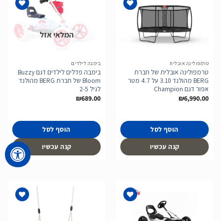
המלאי אזל
הוסף
הוסף
לרשימת
לרשימת
המשאלות
המשאלות
טרמפולינה אובלית
בימבה לילדים
טרמפולינה אובלית של חברת
בימבה פדלים לילדים דגם Buzzy
BERG מהולנד 3.10 על 4.7 מטר
Bloom של חברת BERG מהולנד
אפור דגם Champion
לגיל 2-5
₪
689.00
₪
6,990.00
הוסף לסל
הוסף לסל
קנה עכשיו
קנה עכשיו