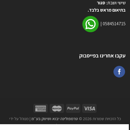
שישי ושבת:
סגור
בתיאום מראש בלבד.
|
0584514715
עקבו אחרינו בפייסבוק
כל הזכויות שמורות 2026 ©
טרמפולינה יבוא ושיווק בע״מ
| מנוהל על ידי
WEmanage - ניהול אתרים