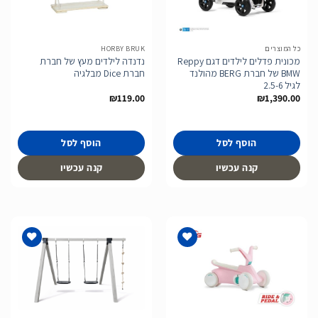
הוסף
הוסף
לרשימת
לרשימת
המשאלות
המשאלות
כל המוצרים
HORBY BRUK
מכונית פדלים לילדים דגם Reppy
נדנדה לילדים מעץ של חברת
BMW של חברת BERG מהולנד
חברת Dice מבלגיה
לגיל 2.5-6
₪
119.00
₪
1,390.00
הוסף לסל
הוסף לסל
קנה עכשיו
קנה עכשיו
הוסף
הוסף
לרשימת
לרשימת
המשאלות
המשאלות