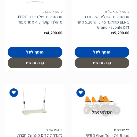
המשאלות
המשאלות
טרמפולינה אובלית
טרמפולינה ברג
טרמפולינה אובלית של חברת
טרמפולינה של חברת BERG
BERG מהולנד 3.45 על 5.20 מטר
מהולנד קוטר 4.3 מטר אפור
דגם Grand Favorite
₪
4,290.00
₪
5,290.00
הוסף לסל
הוסף לסל
קנה עכשיו
קנה עכשיו
המלאי אזל
הוסף
הוסף
לרשימת
לרשימת
המשאלות
המשאלות
כל המוצרים
HORBY BRUK
נדנדה לילדים מעץ של חברת
BERG Gran Tour Off-Road