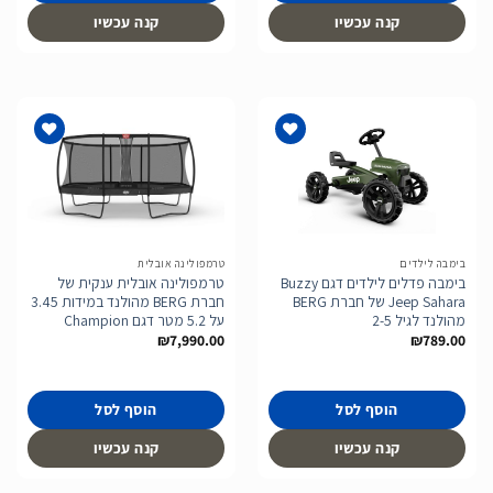
קנה עכשיו
קנה עכשיו
הוסף
הוסף
לרשימת
לרשימת
המשאלות
המשאלות
בימבה לילדים
טרמפולינה אובלית
בימבה פדלים לילדים דגם Buzzy
טרמפולינה אובלית ענקית של
Jeep Sahara של חברת BERG
חברת BERG מהולנד במידות 3.45
מהולנד לגיל 2-5
על 5.2 מטר דגם Champion
₪
7,990.00
₪
789.00
הוסף לסל
הוסף לסל
קנה עכשיו
קנה עכשיו