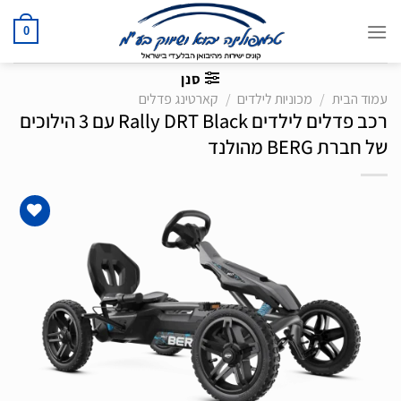
Ski
t
0
conten
סנן
עמוד הבית
/
מכוניות לילדים
/
קארטינג פדלים
רכב פדלים לילדים Rally DRT Black עם 3 הילוכים
של חברת BERG מהולנד
הוסף
לרשימת
המשאלות