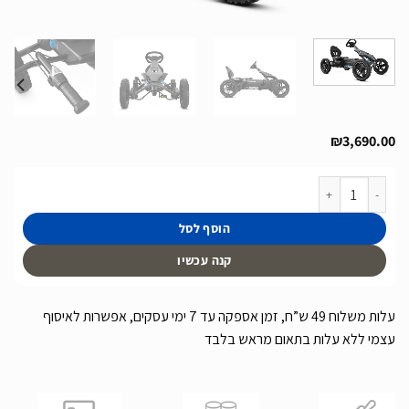
₪
3,690.00
כמות של רכב פדלים לילדים Rally DRT Black עם 3 הילוכים של חברת BERG מהולנד
הוסף לסל
קנה עכשיו
עלות משלוח 49 ש”ח, זמן אספקה עד 7 ימי עסקים, אפשרות לאיסוף
עצמי ללא עלות בתאום מראש בלבד