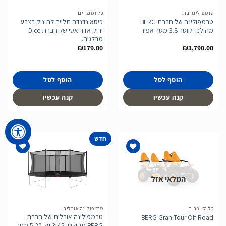
טרמפולינה ברג
כל המוצרים
טרמפולינה של חברת BERG
כיסא נדנדה תלויה לתינוק בצבע
מהולנד קוטר 3.8 מטר אפור
ירוק אדריאטי של חברת Dice
מבלגיה.
₪
179.00
₪
3,790.00
הוסף לסל
הוסף לסל
קנה עכשיו
קנה עכשיו
חדש
המלאי אזל
הוסף
הוסף
לרשימת
לרשימת
המשאלות
המשאלות
כל המוצרים
טרמפולינה אובלית
טרמפולינה אובלית של חברת
BERG Gran Tour Off-Road
BERG מהולנד 3.45 על 5.20 מטר