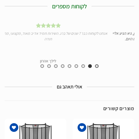
לקוחות מספרים
א הגיע אליי
אנחנו לקוחות כבר 7 שנים של ברג. השירות תמיד אדיב מאוד, מקצועי, מהיר ומעולה
ום.
תודה
לילך אהרון
אולי תאהב גם
מוצרים קשורים