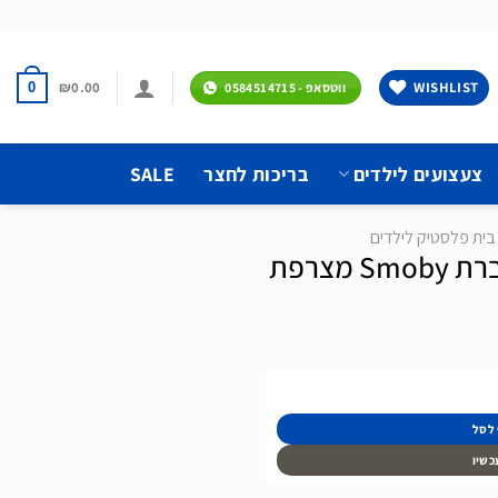
₪
0.00
WISHLIST
0
ווטסאפ - 0584514715
צעצועים לילדים
בריכות לחצר
SALE
בית פלסטיק לילדים
מצרפת
 לסל
כשיו