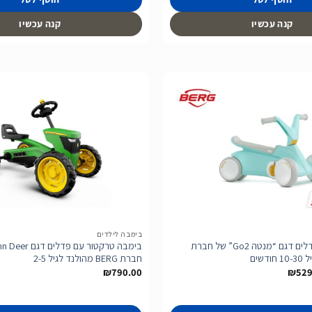
קנה עכשיו
קנה עכשיו
הוסף
לרשימת
המשאלות
בימבה לילדים
בימבה דחיפה ופדלים דגם “מנטה Go2” של חברת
חברת BERG מהולנד לגיל 2-5
טווח
₪
790.00
₪
529
מחירים:
עד