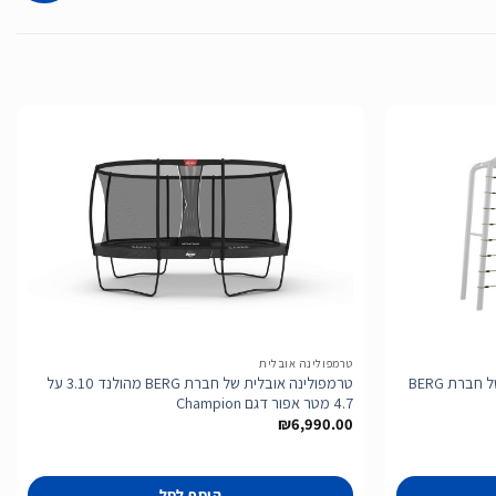
הוסף
הוסף
לרשימת
לרשימת
המשאלות
המשאלות
טרמפולינה אובלית
רשת טיפוס למתקן PlayBase מידת L של חברת BERG
טרמפולינה אובלית של חברת BERG מהולנד 3.10 על
4.7 מטר אפור דגם Champion
₪
6,990.00
הוסף לסל