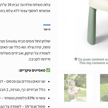
אפשרות לאיסוף עצמי ללא עלות בת
תיאור
שולחן ה
פתוח, יצירה וגילוי. הוא כולל שני תא
לשמירה על הניקיון, ואביזרים משלימים
וידידותי לסביבה.
מאפיינים עיקריים:
שני תאים נפרדים עם מכסים – למ
כולל אביזרים: כף, מגרפה, 2 תבניות חול וסירה
עשוי מ־83% פלסטיק ממוחזר – עמיד, איכותי וידידותי לסביבה
טיפול אנטי־UV – לשמירה על הצבעים לאורך זמן