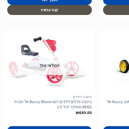
קנה עכשיו
הוסף
הוסף
לרשימת
לרשימת
המלאי אזל
המשאלות
המשאלות
בימבה לילדים
בימבה טרקטור עם פדלים דגם Buzzy John Deer של
בימבה פדלים לילדים דגם Buzzy Bloom של חברת
BERG מהולנד לגיל 2-5
₪
689.00