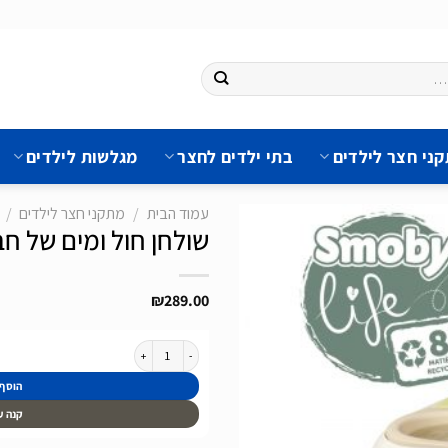
ני חצר לילדים
בתי ילדים לחצר
מגלשות לילדים
עמוד הבית
/
מתקני חצר לילדים
/
שולחן חול ומים של חברת Smoby 
₪
289.00
הוסף
לרשימת
המשאלות
כמות של שולחן חול ומים של חברת Smoby מצרפת
הוסף
קנה ע