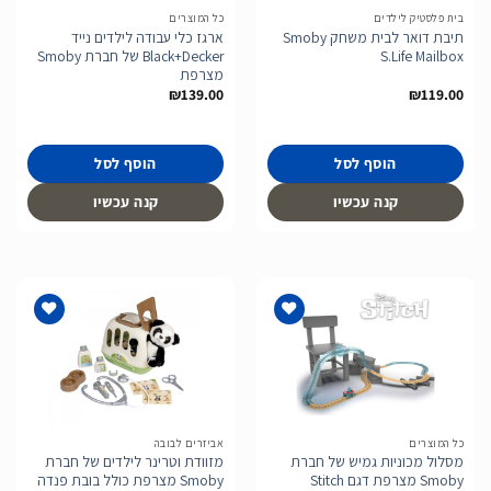
בית פלסטיק לילדים
כל המוצרים
תיבת דואר לבית משחק Smoby
ארגז כלי עבודה לילדים נייד
S.Life Mailbox
Black+Decker של חברת Smoby
מצרפת
₪
139.00
₪
119.00
הוסף לסל
הוסף לסל
קנה עכשיו
קנה עכשיו
הוסף
הוסף
לרשימת
לרשימת
המשאלות
המשאלות
כל המוצרים
אביזרים לבובה
מסלול מכוניות גמיש של חברת
מזוודת וטרינר לילדים של חברת
Smoby מצרפת דגם Stitch
Smoby מצרפת כולל בובת פנדה