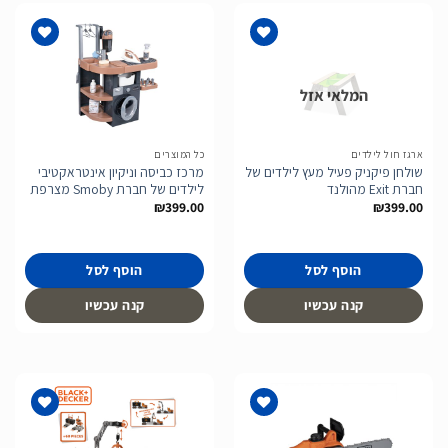
המלאי אזל
הוסף
הוסף
לרשימת
לרשימת
המשאלות
המשאלות
ארגז חול לילדים
כל המוצרים
שולחן פיקניק פעיל מעץ לילדים של
מרכז כביסה וניקיון אינטראקטיבי
חברת Exit מהולנד
לילדים של חברת Smoby מצרפת
₪
399.00
₪
399.00
הוסף לסל
הוסף לסל
קנה עכשיו
קנה עכשיו