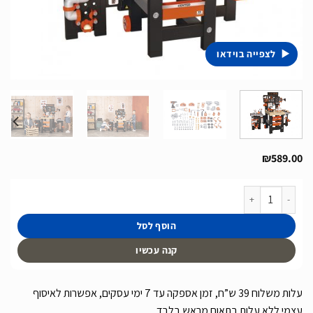
לצפייה בוידאו
₪
589.00
כמות של סדנת עבודה מגה סנטר Black + Decker של חברת Smoby תוצרת צרפת
הוסף לסל
קנה עכשיו
עלות משלוח 39 ש”ח, זמן אספקה עד 7 ימי עסקים, אפשרות לאיסוף
עצמי ללא עלות בתאום מראש בלבד