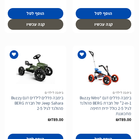
הוסף לסל
הוסף לסל
קנה עכשיו
קנה עכשיו
הוסף
הוסף
לרשימת
לרשימת
המשאלות
המשאלות
בימבה לילדים
בימבה לילדים
בימבה פדלים דגם “Buzzy Nitro
בימבה פדלים לילדים דגם Buzzy
2-in-1” של חברת BERG מהולנד
Jeep Sahara של חברת BERG
לגיל 2-5 כולל ידית דחיפה
מהולנד לגיל 2-5
מתכווננת
₪
789.00
₪
789.00
הוסף לסל
הוסף לסל