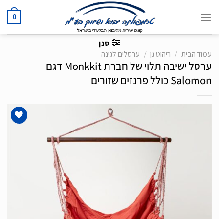
Ski
t
0
conten
סנן
עמוד הבית
/
ריהוט גן
/
ערסלים לגינה
ערסל ישיבה תלוי של חברת Monkkit דגם
Salomon כולל פרנזים שזורים
הוסף
לרשימת
המשאלות