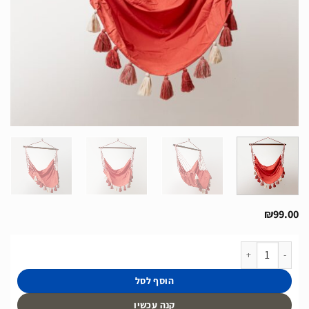
₪
99.00
כמות של ערסל ישיבה תלוי של חברת Monkkit דגם Salomon כולל פרנזים שזורים
הוסף לסל
קנה עכשיו