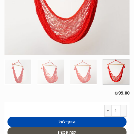
₪
99.00
כמות של ערסל ישיבה של חברת Monkkit דגם Chebo Orange
הוסף לסל
קנה עכשיו