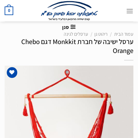
Ski
t
0
conten
סנן
עמוד הבית
/
ריהוט גן
/
ערסלים לגינה
ערסל ישיבה של חברת Monkkit דגם Chebo
Orange
הוסף
לרשימת
המשאלות