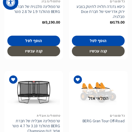
כל המוצרים
טרמפולינה ברג
כיסא נדנדה תלויה לתינוק בצבע
טרמפולינה מלבנית של חברת
ירוק אדריאטי של חברת Dice
BERG מהולנד 1.9 על 2.8 מטר
מבלגיה.
₪
3,190.00
₪
179.00
הוסף לסל
הוסף לסל
קנה עכשיו
קנה עכשיו
המלאי אזל
הוסף
הוסף
לרשימת
לרשימת
המשאלות
המשאלות
כל המוצרים
טרמפולינה אובלית
טרמפולינה אובלית של חברת
BERG Gran Tour Off-Road
BERG מהולנד 3.10 על 4.7 מטר
אפור דגם Champion