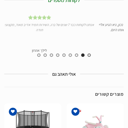
א הגיע אליי
אנחנו לקוחות כבר 7 שנים של ברג. השירות תמיד אדיב מאוד, מקצועי, מהיר ומעולה
ום.
תודה
לילך אהרון
אולי תאהב גם
מוצרים קשורים